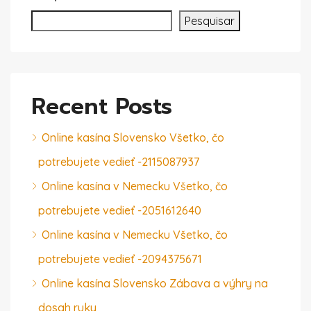
Pesquisar
Recent Posts
Online kasína Slovensko Všetko, čo
potrebujete vedieť -2115087937
Online kasína v Nemecku Všetko, čo
potrebujete vedieť -2051612640
Online kasína v Nemecku Všetko, čo
potrebujete vedieť -2094375671
Online kasína Slovensko Zábava a výhry na
dosah ruky