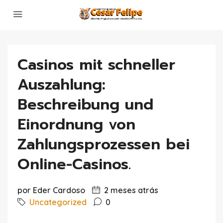
Casinos mit schneller
Auszahlung:
Beschreibung und
Einordnung von
Zahlungsprozessen bei
Online-Casinos.
por Eder Cardoso
2 meses atrás
Uncategorized
0