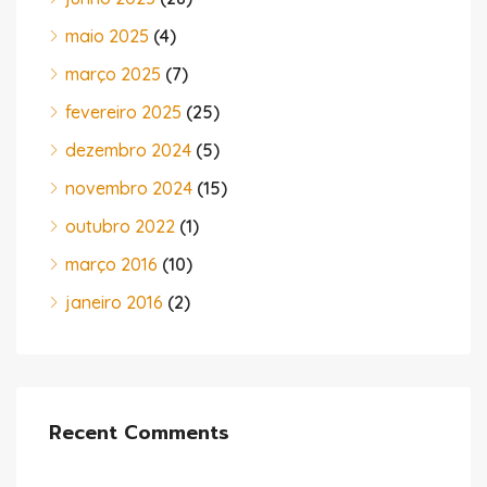
maio 2025
(4)
março 2025
(7)
fevereiro 2025
(25)
dezembro 2024
(5)
novembro 2024
(15)
outubro 2022
(1)
março 2016
(10)
janeiro 2016
(2)
Recent Comments