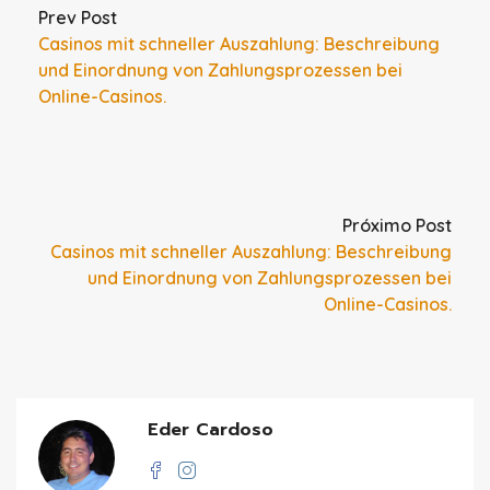
Prev Post
Casinos mit schneller Auszahlung: Beschreibung
und Einordnung von Zahlungsprozessen bei
Online-Casinos.
Próximo Post
Casinos mit schneller Auszahlung: Beschreibung
und Einordnung von Zahlungsprozessen bei
Online-Casinos.
Eder Cardoso