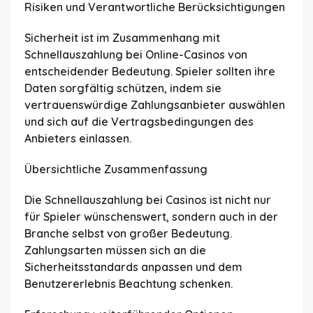
Risiken und Verantwortliche Berücksichtigungen
Sicherheit ist im Zusammenhang mit
Schnellauszahlung bei Online-Casinos von
entscheidender Bedeutung. Spieler sollten ihre
Daten sorgfältig schützen, indem sie
vertrauenswürdige Zahlungsanbieter auswählen
und sich auf die Vertragsbedingungen des
Anbieters einlassen.
Übersichtliche Zusammenfassung
Die Schnellauszahlung bei Casinos ist nicht nur
für Spieler wünschenswert, sondern auch in der
Branche selbst von großer Bedeutung.
Zahlungsarten müssen sich an die
Sicherheitsstandards anpassen und dem
Benutzererlebnis Beachtung schenken.