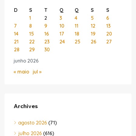
D
S
T
Q
Q
S
S
1
2
3
4
5
6
7
8
9
10
11
12
13
14
15
16
17
18
19
20
21
22
23
24
25
26
27
28
29
30
junho 2026
« maio
jul »
Archives
agosto 2026
(71)
julho 2026
(616)