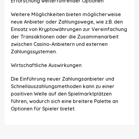
Erforschung weiterführender Optionen
Weitere Möglichkeiten bieten möglicherweise
neue Anbieter oder Zahlungswege, wie z.B. den
Einsatz von Kryptowährungen zur Vereinfachung
der Transaktionen oder die Zusammenarbeit
zwischen Casino-Anbietern und externen
Zahlungssystemen.
Wirtschaftliche Auswirkungen
Die Einführung neuer Zahlungsanbieter und
Schnellauszahlungsmethoden kann zu einer
positiven Welle auf den Spielmarktplätzen
führen, wodurch sich eine breitere Palette an
Optionen für Spieler bietet.