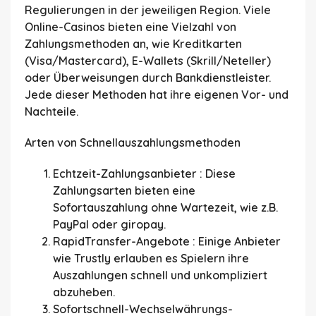
Regulierungen in der jeweiligen Region. Viele
Online-Casinos bieten eine Vielzahl von
Zahlungsmethoden an, wie Kreditkarten
(Visa/Mastercard), E-Wallets (Skrill/Neteller)
oder Überweisungen durch Bankdienstleister.
Jede dieser Methoden hat ihre eigenen Vor- und
Nachteile.
Arten von Schnellauszahlungsmethoden
Echtzeit-Zahlungsanbieter
: Diese
Zahlungsarten bieten eine
Sofortauszahlung ohne Wartezeit, wie z.B.
PayPal oder giropay.
RapidTransfer-Angebote
: Einige Anbieter
wie Trustly erlauben es Spielern ihre
Auszahlungen schnell und unkompliziert
abzuheben.
Sofortschnell-Wechselwährungs-