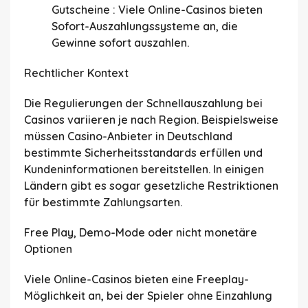
Gutscheine
: Viele Online-Casinos bieten
Sofort-Auszahlungssysteme an, die
Gewinne sofort auszahlen.
Rechtlicher Kontext
Die Regulierungen der Schnellauszahlung bei
Casinos variieren je nach Region. Beispielsweise
müssen Casino-Anbieter in Deutschland
bestimmte Sicherheitsstandards erfüllen und
Kundeninformationen bereitstellen. In einigen
Ländern gibt es sogar gesetzliche Restriktionen
für bestimmte Zahlungsarten.
Free Play, Demo-Mode oder nicht monetäre
Optionen
Viele Online-Casinos bieten eine Freeplay-
Möglichkeit an, bei der Spieler ohne Einzahlung