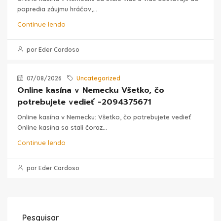
popredia záujmu hráčov,...
Continue lendo
por Eder Cardoso
07/08/2026
Uncategorized
Online kasína v Nemecku Všetko, čo
potrebujete vedieť -2094375671
Online kasína v Nemecku: Všetko, čo potrebujete vedieť
Online kasína sa stali čoraz...
Continue lendo
por Eder Cardoso
Pesquisar