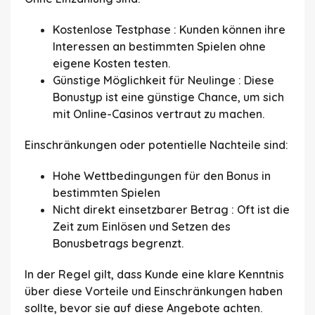
Kostenlose Testphase
: Kunden können ihre
Interessen an bestimmten Spielen ohne
eigene Kosten testen.
Günstige Möglichkeit für Neulinge
: Diese
Bonustyp ist eine günstige Chance, um sich
mit Online-Casinos vertraut zu machen.
Einschränkungen oder potentielle Nachteile sind:
Hohe Wettbedingungen
für den Bonus in
bestimmten Spielen
Nicht direkt einsetzbarer Betrag
: Oft ist die
Zeit zum Einlösen und Setzen des
Bonusbetrags begrenzt.
In der Regel gilt, dass Kunde eine klare Kenntnis
über diese Vorteile und Einschränkungen haben
sollte, bevor sie auf diese Angebote achten.