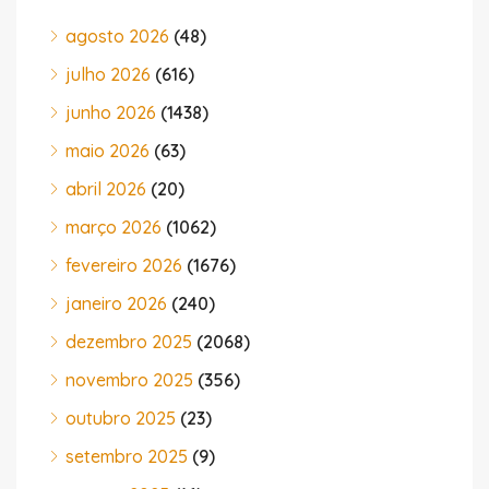
agosto 2026
(48)
julho 2026
(616)
junho 2026
(1438)
maio 2026
(63)
abril 2026
(20)
março 2026
(1062)
fevereiro 2026
(1676)
janeiro 2026
(240)
dezembro 2025
(2068)
novembro 2025
(356)
outubro 2025
(23)
setembro 2025
(9)