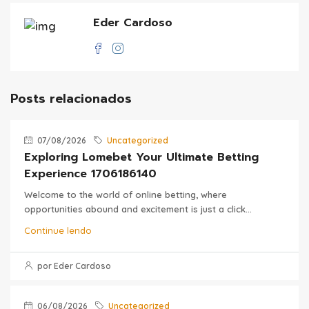
Eder Cardoso
Posts relacionados
07/08/2026
Uncategorized
Exploring Lomebet Your Ultimate Betting
Experience 1706186140
Welcome to the world of online betting, where
opportunities abound and excitement is just a click...
Continue lendo
por Eder Cardoso
06/08/2026
Uncategorized