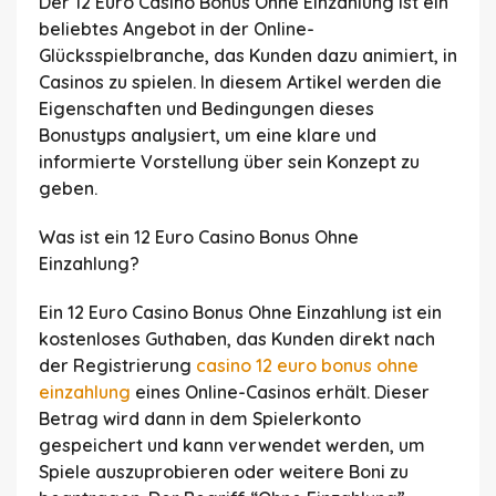
Der 12 Euro Casino Bonus Ohne Einzahlung ist ein
beliebtes Angebot in der Online-
Glücksspielbranche, das Kunden dazu animiert, in
Casinos zu spielen. In diesem Artikel werden die
Eigenschaften und Bedingungen dieses
Bonustyps analysiert, um eine klare und
informierte Vorstellung über sein Konzept zu
geben.
Was ist ein 12 Euro Casino Bonus Ohne
Einzahlung?
Ein 12 Euro Casino Bonus Ohne Einzahlung ist ein
kostenloses Guthaben, das Kunden direkt nach
der Registrierung
casino 12 euro bonus ohne
einzahlung
eines Online-Casinos erhält. Dieser
Betrag wird dann in dem Spielerkonto
gespeichert und kann verwendet werden, um
Spiele auszuprobieren oder weitere Boni zu