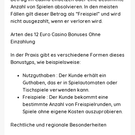
Anzahl von Spielen absolvieren. In den meisten
Fällen gilt dieser Betrag als “Freispiel” und wird
nicht ausgezahlt, wenn er verloren wird.
Arten des 12 Euro Casino Bonuses Ohne
Einzahlung
In der Praxis gibt es verschiedene Formen dieses
Bonustyps, wie beispielsweise:
Nutzguthaben
: Der Kunde erhält ein
Guthaben, das er in Spielautomaten oder
Tischspiele verwenden kann.
Freispiele
: Der Kunde bekommt eine
bestimmte Anzahl von Freispielrunden, um
Spiele ohne eigene Kosten auszuprobieren.
Rechtliche und regionale Besonderheiten