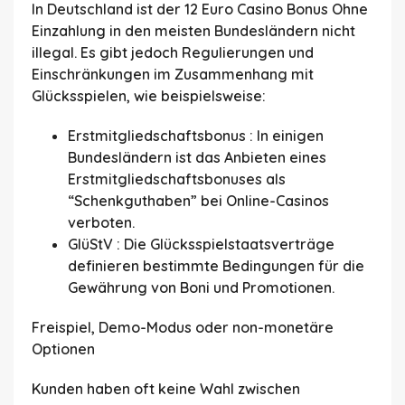
In Deutschland ist der 12 Euro Casino Bonus Ohne
Einzahlung in den meisten Bundesländern nicht
illegal. Es gibt jedoch Regulierungen und
Einschränkungen im Zusammenhang mit
Glücksspielen, wie beispielsweise:
Erstmitgliedschaftsbonus
: In einigen
Bundesländern ist das Anbieten eines
Erstmitgliedschaftsbonuses als
“Schenkguthaben” bei Online-Casinos
verboten.
GlüStV
: Die Glücksspielstaatsverträge
definieren bestimmte Bedingungen für die
Gewährung von Boni und Promotionen.
Freispiel, Demo-Modus oder non-monetäre
Optionen
Kunden haben oft keine Wahl zwischen