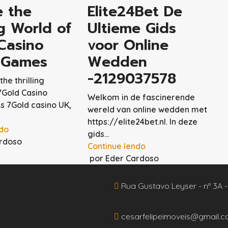
e the
Elite24Bet De
ng World of
Ultieme Gids
Casino
voor Online
 Games
Wedden
-2129037578
he thrilling
7Gold Casino
Welkom in de fascinerende
s 7Gold casino UK,
wereld van online wedden met
https://elite24bet.nl. In deze
ndo
gids...
ardoso
Continue lendo
por Eder Cardoso
Rua Gustavo Leyser - nº 3A 
cesarfelipeimoveis@gmail.