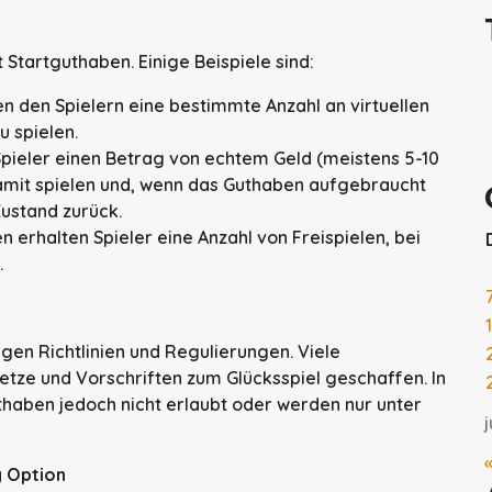
 Startguthaben. Einige Beispiele sind:
en den Spielern eine bestimmte Anzahl an virtuellen
u spielen.
Spieler einen Betrag von echtem Geld (meistens 5-10
damit spielen und, wenn das Guthaben aufgebraucht
Zustand zurück.
n erhalten Spieler eine Anzahl von Freispielen, bei
.
gen Richtlinien und Regulierungen. Viele
tze und Vorschriften zum Glücksspiel geschaffen. In
thaben jedoch nicht erlaubt oder werden nur unter
y Option