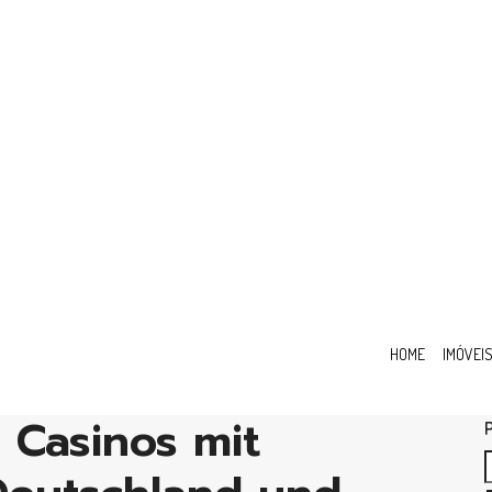
HOME
IMÓVEI
 Casinos mit