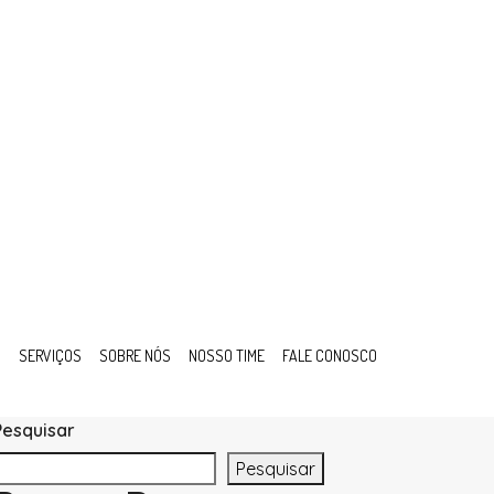
S
SERVIÇOS
SOBRE NÓS
NOSSO TIME
FALE CONOSCO
Pesquisar
Pesquisar