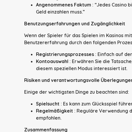
Angenommenes Faktum
: “Jedes Casino b
Geld einzahlen muss.”
Benutzungserfahrungen und Zugänglichkeit
Wenn der Spieler für das Spielen im Kasinos mi
Benutzererfahrung durch den folgenden Prozes
Registrierungsprozesses
: Einfach auf d
Kontoauswahl
: Erwähren Sie die Tatsach
diesem speziellen Modus interessiert ist.
Risiken und verantwortungsvolle Überlegunge
Einige der wichtigsten Dinge zu beachten sind:
Spielsucht
: Es kann zum Glücksspiel führen
Regelmäßigkeit
: Reguläre Verwendung d
empfohlen.
Zusammenfassung