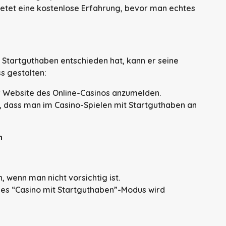
ietet eine kostenlose Erfahrung, bevor man echtes
t Startguthaben entschieden hat, kann er seine
s gestalten:
er Website des Online-Casinos anzumelden.
e, dass man im Casino-Spielen mit Startguthaben an
n
, wenn man nicht vorsichtig ist.
es “Casino mit Startguthaben”-Modus wird