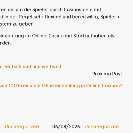
en an, um die Spieler durch Casinospiele mit
 in der Regel sehr flexibel und bereitwillig, Spielern
ystem zu geben.
 Neuanfang im Online-Casino mit Startguthaben als
rden.
in Deutschland und weltweit
Próximo Post
ind 100 Freispiele Ohne Einzahlung in Online Casinos?
Uncategorized
06/08/2026
Uncategorized