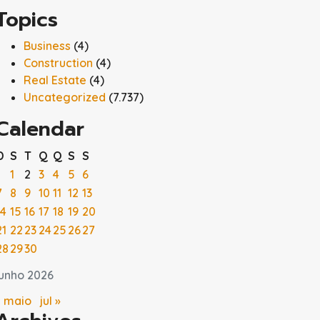
Topics
Business
(4)
Construction
(4)
Real Estate
(4)
Uncategorized
(7.737)
Calendar
D
S
T
Q
Q
S
S
1
2
3
4
5
6
7
8
9
10
11
12
13
14
15
16
17
18
19
20
21
22
23
24
25
26
27
28
29
30
junho 2026
« maio
jul »