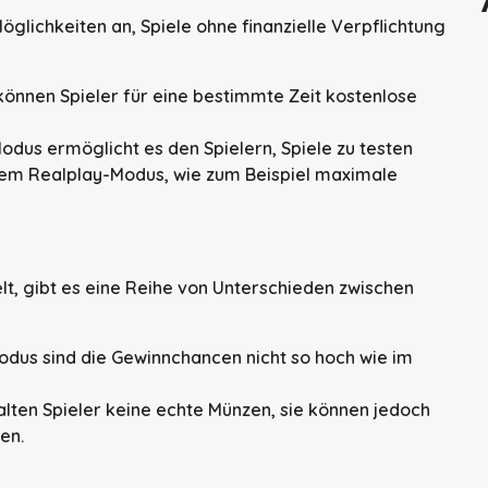
öglichkeiten an, Spiele ohne finanzielle Verpflichtung
können Spieler für eine bestimmte Zeit kostenlose
Modus ermöglicht es den Spielern, Spiele zu testen
em Realplay-Modus, wie zum Beispiel maximale
lt, gibt es eine Reihe von Unterschieden zwischen
odus sind die Gewinnchancen nicht so hoch wie im
rhalten Spieler keine echte Münzen, sie können jedoch
en.