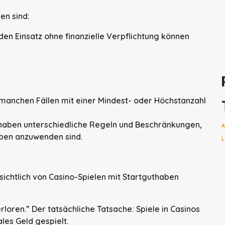
en sind:
 den Einsatz ohne finanzielle Verpflichtung können
n manchen Fällen mit einer Mindest- oder Höchstanzahl
s haben unterschiedliche Regeln und Beschränkungen,
A
aben anzuwenden sind.
L
sichtlich von Casino-Spielen mit Startguthaben
erloren.” Der tatsächliche Tatsache: Spiele in Casinos
es Geld gespielt.