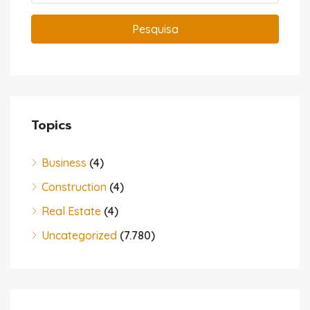
Pesquisa
Topics
Business
(4)
Construction
(4)
Real Estate
(4)
Uncategorized
(7.780)