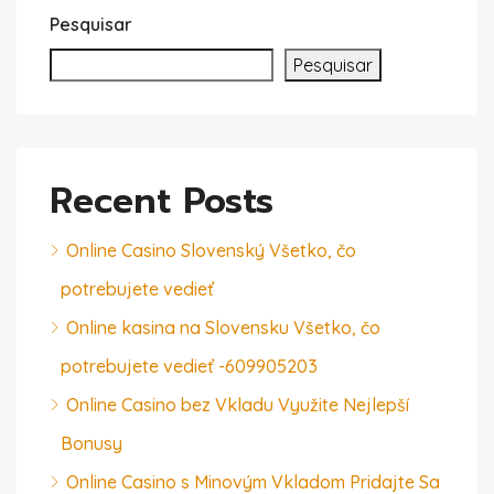
Pesquisar
Pesquisar
Recent Posts
Online Casino Slovenský Všetko, čo
potrebujete vedieť
Online kasina na Slovensku Všetko, čo
potrebujete vedieť -609905203
Online Casino bez Vkladu Využite Nejlepší
Bonusy
Online Casino s Minovým Vkladom Pridajte Sa