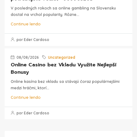
V posledných rokoch sa online gambling na Slovensku
dostal na vrchol popularity. Rôzne...
Continue lendo
por Eder Cardoso
08/08/2026
Uncategorized
Online Casino bez Vkladu Využite Nejlepší
Bonusy
Online kasína bez vkladu sa stávajú čoraz populárnejšími
medzi hráčmi, ktorí...
Continue lendo
por Eder Cardoso