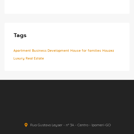
Tags
Apartment
Business Development
House for families
Houzez
Luxury
Real Estate
Rua Gustavo Leyser - nº 3A - Centro - Ipameri-GO