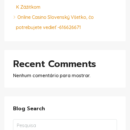
K Zážitkom
Online Casino Slovenský Všetko, čo
potrebujete vedieť -616626671
Recent Comments
Nenhum comentário para mostrar.
Blog Search