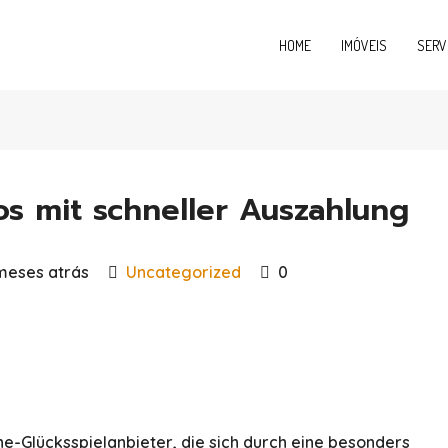
HOME
IMÓVEIS
SERV
os mit schneller Auszahlung
meses atrás
Uncategorized
0
ne-Glücksspielanbieter, die sich durch eine besonders