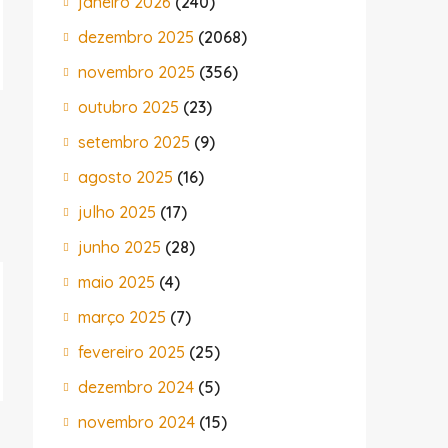
janeiro 2026
(240)
dezembro 2025
(2068)
novembro 2025
(356)
outubro 2025
(23)
setembro 2025
(9)
agosto 2025
(16)
julho 2025
(17)
junho 2025
(28)
maio 2025
(4)
março 2025
(7)
fevereiro 2025
(25)
dezembro 2024
(5)
novembro 2024
(15)