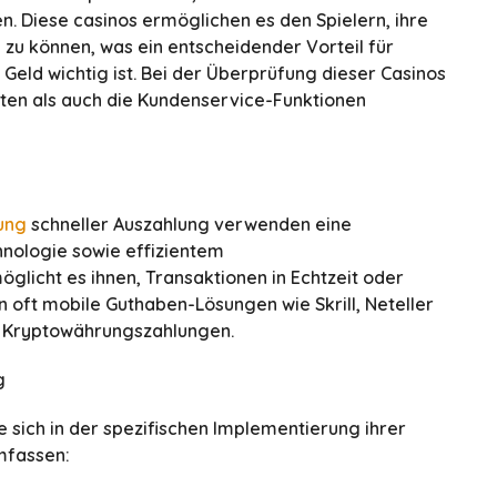
. Diese casinos ermöglichen es den Spielern, ihre
 zu können, was ein entscheidender Vorteil für
r Geld wichtig ist. Bei der Überprüfung dieser Casinos
ten als auch die Kundenservice-Funktionen
lung
schneller Auszahlung verwenden eine
nologie sowie effizientem
licht es ihnen, Transaktionen in Echtzeit oder
 oft mobile Guthaben-Lösungen wie Skrill, Neteller
 Kryptowährungszahlungen.
g
e sich in der spezifischen Implementierung ihrer
mfassen: