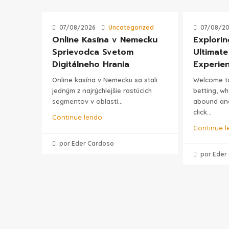
07/08/2026
Uncategorized
07/08/20
Online Kasína v Nemecku
Explori
Sprievodca Svetom
Ultimate
Digitálneho Hrania
Experie
Online kasína v Nemecku sa stali
Welcome to
jedným z najrýchlejšie rastúcich
betting, wh
segmentov v oblasti...
abound and
click...
Continue lendo
Continue l
por Eder Cardoso
por Eder