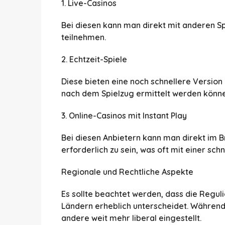
1. Live-Casinos
Bei diesen kann man direkt mit anderen Sp
teilnehmen.
2. Echtzeit-Spiele
Diese bieten eine noch schnellere Version
nach dem Spielzug ermittelt werden könne
3. Online-Casinos mit Instant Play
Bei diesen Anbietern kann man direkt im 
erforderlich zu sein, was oft mit einer sch
Regionale und Rechtliche Aspekte
Es sollte beachtet werden, dass die Regul
Ländern erheblich unterscheidet. Während
andere weit mehr liberal eingestellt.