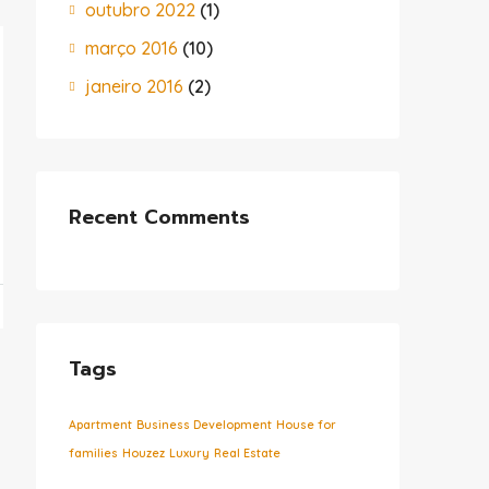
outubro 2022
(1)
março 2016
(10)
janeiro 2016
(2)
Recent Comments
Tags
Apartment
Business Development
House for
families
Houzez
Luxury
Real Estate