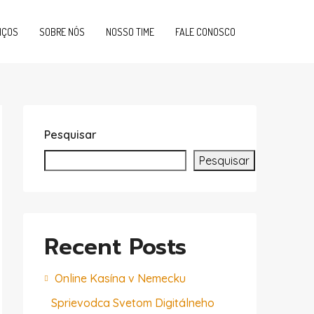
IÇOS
SOBRE NÓS
NOSSO TIME
FALE CONOSCO
Pesquisar
Pesquisar
Recent Posts
Online Kasína v Nemecku
Sprievodca Svetom Digitálneho