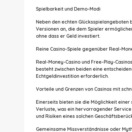
Spielbarkeit und Demo-Modi
Neben den echten Glücksspielangeboten bi
Versionen an, die dem Spieler ermöglichen
ohne dass er Geld investiert.
Reine Casino-Spiele gegenüber Real-Mo
Real-Money-Casino und Free-Play-Casinos
besteht zwischen beiden eine entscheidend
Echtgeldinvestition erforderlich.
Vorteile und Grenzen von Casinos mit schn
Einerseits bieten sie die Möglichkeit ein
Verluste, was ein hervorragender Service f
und Risiken eines solchen Geschäftsberück
Gemeinsame Missverständnisse oder Myt