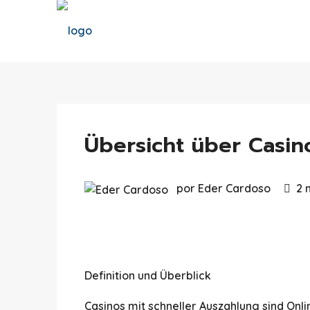
Übersicht über Casin
por Eder Cardoso
2 
Definition und Überblick
Casinos mit schneller Auszahlung sind Onli