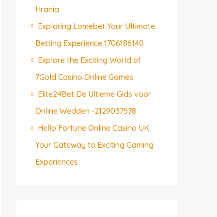
Hrania
Exploring Lomebet Your Ultimate
Betting Experience 1706186140
Explore the Exciting World of
7Gold Casino Online Games
Elite24Bet De Ultieme Gids voor
Online Wedden -2129037578
Hello Fortune Online Casino UK
Your Gateway to Exciting Gaming
Experiences