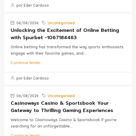
por Eder Cardoso
06/08/2026
Uncategorized
Unlocking the Excitement of Online Betting
with Spurbet -1067184463
Online betting has transformed the way sports enthusiasts
engage with their favorite games, and...
Continue lendo
por Eder Cardoso
06/08/2026
Uncategorized
Casinoways Casino & Sportsbook Your
Gateway to Thrilling Gaming Experiences
Welcome to Casinoways Casino & Sportsbook If you're
searching for an unforgettable...
Continue lendo