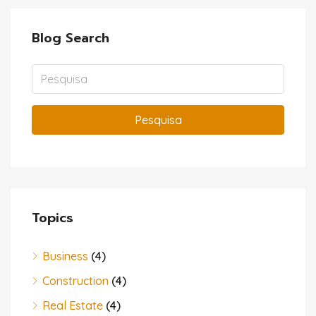
Blog Search
Pesquisa
Topics
Business
(4)
Construction
(4)
Real Estate
(4)