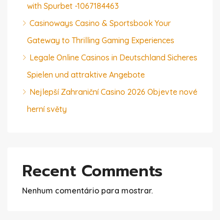
with Spurbet -1067184463
Casinoways Casino & Sportsbook Your
Gateway to Thrilling Gaming Experiences
Legale Online Casinos in Deutschland Sicheres
Spielen und attraktive Angebote
Nejlepší Zahraniční Casino 2026 Objevte nové
herní světy
Recent Comments
Nenhum comentário para mostrar.