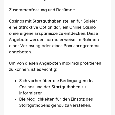
Zusammenfassung und Resümee
Casinos mit Startguthaben stellen für Spieler
eine attraktive Option dar, ein Online Casino
ohne eigene Ersparnisse zu entdecken. Diese
Angebote werden normalerweise im Rahmen
einer Verlosung oder eines Bonusprogramms
angeboten.
Um von diesen Angeboten maximal profitieren
zu können, ist es wichtig:
Sich vorher über die Bedingungen des
Casinos und der Startguthaben zu
informieren
.
Die Möglichkeiten für den Einsatz des
Startguthabens genau zu verstehen.