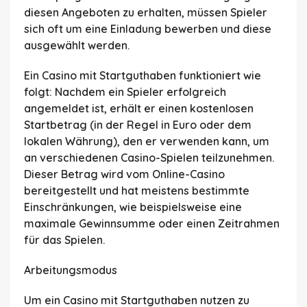
diesen Angeboten zu erhalten, müssen Spieler
sich oft um eine Einladung bewerben und diese
ausgewählt werden.
Ein Casino mit Startguthaben funktioniert wie
folgt: Nachdem ein Spieler erfolgreich
angemeldet ist, erhält er einen kostenlosen
Startbetrag (in der Regel in Euro oder dem
lokalen Währung), den er verwenden kann, um
an verschiedenen Casino-Spielen teilzunehmen.
Dieser Betrag wird vom Online-Casino
bereitgestellt und hat meistens bestimmte
Einschränkungen, wie beispielsweise eine
maximale Gewinnsumme oder einen Zeitrahmen
für das Spielen.
Arbeitungsmodus
Um ein Casino mit Startguthaben nutzen zu