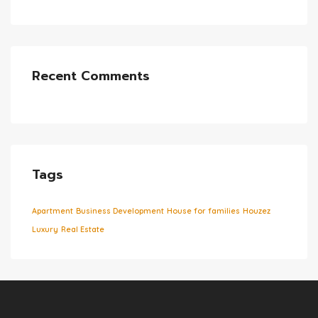
Recent Comments
Tags
Apartment
Business Development
House for families
Houzez
Luxury
Real Estate