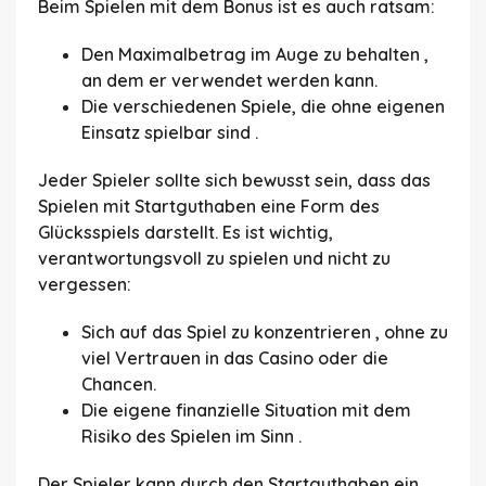
Beim Spielen mit dem Bonus ist es auch ratsam:
Den Maximalbetrag im Auge zu behalten
,
an dem er verwendet werden kann.
Die verschiedenen Spiele, die ohne eigenen
Einsatz spielbar sind
.
Jeder Spieler sollte sich bewusst sein, dass das
Spielen mit Startguthaben eine Form des
Glücksspiels darstellt. Es ist wichtig,
verantwortungsvoll zu spielen und nicht zu
vergessen:
Sich auf das Spiel zu konzentrieren
, ohne zu
viel Vertrauen in das Casino oder die
Chancen.
Die eigene finanzielle Situation mit dem
Risiko des Spielen im Sinn
.
Der Spieler kann durch den Startguthaben ein