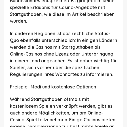
Bundeslandes entsprechen. Es gibt jedoch keine
spezielle Erlaubnis für Casino-Angebote mit
Startguthaben, wie diese im Artikel beschrieben
wurden.
In anderen Regionen ist das rechtliche Status-
Quo ebenfalls unterschiedlich: In einigen Ländern
werden die Casinos mit Startguthaben als
Online-Casinos ohne Lizenz oder Unterbringung
in einem Land angesehen. Es ist daher wichtig für
Spieler, sich vorher über die spezifischen
Regulierungen ihres Wohnortes zu informieren.
Freispiel-Modi und kostenlose Optionen
Während Startguthaben oftmals mit
kostenlosem Spielen verknüpft werden, gibt es
auch andere Möglichkeiten, um am Online-
Casino-Spiel teilzunehmen. Einige Casinos bieten
eigene Demoversionen für bestimmte Spiele an,