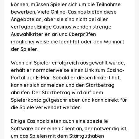
können, müssen Spieler sich um die Teilnahme
bewerben. Viele Online-Casinos bieten diese
Angebote an, aber sie sind nicht bei allen
verfügbar. Einige Casinos wenden strenge
Auswahlkriterien an und überprüfen
möglicherweise die Identität oder den Wohnort
der Spieler.
Wenn ein Spieler erfolgreich ausgewählt wurde,
erhält er normalerweise einen Link zum Casino-
Portal per E-Mail. Sobald er diesen linkiert hat,
kann er sich anmelden und den Startbetrag
abrufen. Der Startbetrag wird auf dem
Spielerkonto gutgeschrieben und kann direkt für
die Spiele verwendet werden.
Einige Casinos bieten auch eine spezielle
Software oder einen Client an, der notwendig ist,
um das Spielen mit dem Startguthaben