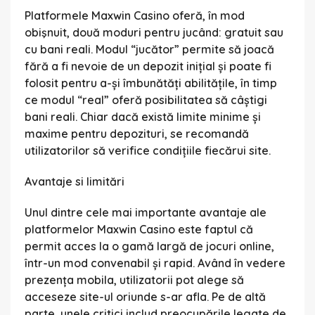
Platformele Maxwin Casino oferă, în mod
obişnuit, două moduri pentru jucând: gratuit sau
cu bani reali. Modul “jucător” permite să joacă
fără a fi nevoie de un depozit inițial și poate fi
folosit pentru a-și îmbunătăți abilitățile, în timp
ce modul “real” oferă posibilitatea să câștigi
bani reali. Chiar dacă există limite minime și
maxime pentru depozituri, se recomandă
utilizatorilor să verifice condițiile fiecărui site.
Avantaje si limitări
Unul dintre cele mai importante avantaje ale
platformelor Maxwin Casino este faptul că
permit acces la o gamă largă de jocuri online,
într-un mod convenabil și rapid. Având în vedere
prezența mobila, utilizatorii pot alege să
acceseze site-ul oriunde s-ar afla. Pe de altă
parte, unele critici includ preocupările legate de