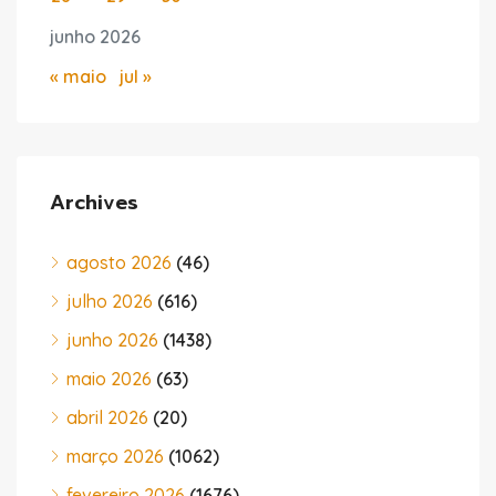
junho 2026
« maio
jul »
Archives
agosto 2026
(46)
julho 2026
(616)
junho 2026
(1438)
maio 2026
(63)
abril 2026
(20)
março 2026
(1062)
fevereiro 2026
(1676)