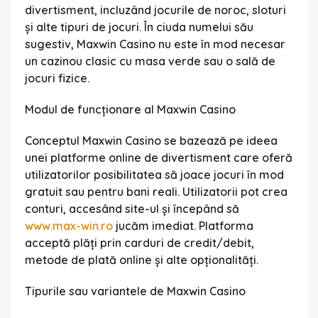
divertisment, incluzând jocurile de noroc, sloturi
și alte tipuri de jocuri. În ciuda numelui său
sugestiv, Maxwin Casino nu este în mod necesar
un cazinou clasic cu masa verde sau o sală de
jocuri fizice.
Modul de funcționare al Maxwin Casino
Conceptul Maxwin Casino se bazează pe ideea
unei platforme online de divertisment care oferă
utilizatorilor posibilitatea să joace jocuri în mod
gratuit sau pentru bani reali. Utilizatorii pot crea
conturi, accesând site-ul și începând să
www.max-win.ro
jucăm imediat. Platforma
acceptă plăți prin carduri de credit/debit,
metode de plată online și alte opționalități.
Tipurile sau variantele de Maxwin Casino