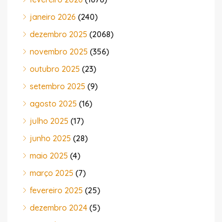
janeiro 2026
(240)
dezembro 2025
(2068)
novembro 2025
(356)
outubro 2025
(23)
setembro 2025
(9)
agosto 2025
(16)
julho 2025
(17)
junho 2025
(28)
maio 2025
(4)
março 2025
(7)
fevereiro 2025
(25)
dezembro 2024
(5)