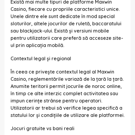
Există mai multe tipuri de platforme Maxwin
Casino, fiecare cu propriile caracteristici unice.
Unele dintre ele sunt dedicate în mod special
sloturilor, altele jocurilor de ruletă, baccaratului
sau blackjack-ului. Există și versiuni mobile
pentru utilizatorii care preferă să acceseze site-
ul prin aplicația mobilă.
Contextul legal și regional
În ceea ce privește contextul legal al Maxwin
Casino, reglementările variază de la țară la țară.
Anumite teritorii permit jocurile de noroc online,
în timp ce alte interzic complet activitatea sau
impun cerințe strânse pentru operatori.
Utilizatorii ar trebui să verifice legea specifică a
statului lor și condițiile de utilizare ale platformei.
Jocuri gratuite vs bani reali