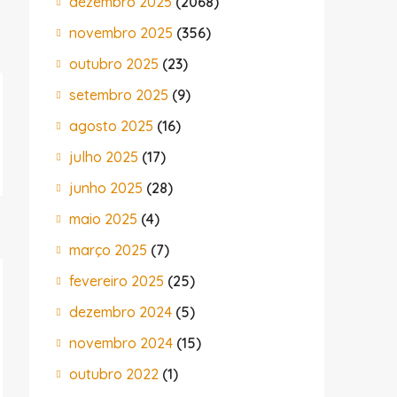
dezembro 2025
(2068)
novembro 2025
(356)
outubro 2025
(23)
setembro 2025
(9)
agosto 2025
(16)
julho 2025
(17)
junho 2025
(28)
maio 2025
(4)
março 2025
(7)
fevereiro 2025
(25)
dezembro 2024
(5)
novembro 2024
(15)
outubro 2022
(1)