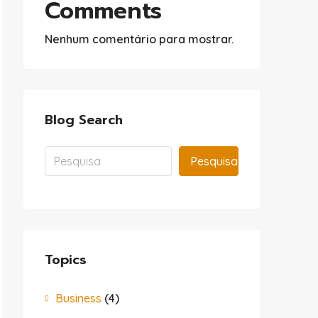
Comments
Nenhum comentário para mostrar.
Blog Search
Pesquisa
Topics
Business
(4)