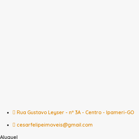
Rua Gustavo Leyser - nº 3A - Centro - Ipameri-GO
cesarfelipeimoveis@gmail.com
Aluguel