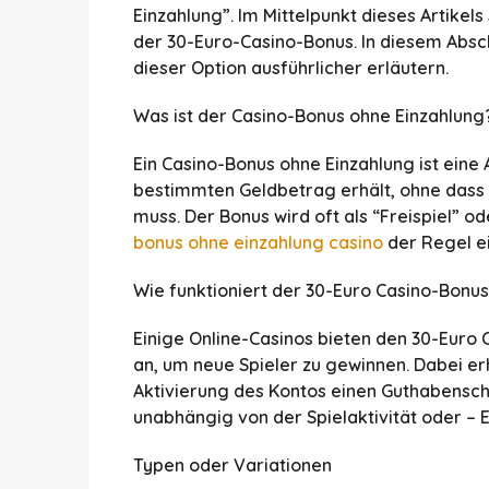
Einzahlung”. Im Mittelpunkt dieses Artikel
der 30-Euro-Casino-Bonus. In diesem Absc
dieser Option ausführlicher erläutern.
Was ist der Casino-Bonus ohne Einzahlung
Ein Casino-Bonus ohne Einzahlung ist eine 
bestimmten Geldbetrag erhält, ohne dass
muss. Der Bonus wird oft als “Freispiel” o
bonus ohne einzahlung casino
der Regel ei
Wie funktioniert der 30-Euro Casino-Bonu
Einige Online-Casinos bieten den 30-Eur
an, um neue Spieler zu gewinnen. Dabei erh
Aktivierung des Kontos einen Guthabensche
unabhängig von der Spielaktivität oder –
Typen oder Variationen