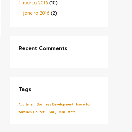
março 2016
(10)
janeiro 2016
(2)
Recent Comments
Tags
Apartment
Business Development
House for
families
Houzez
Luxury
Real Estate