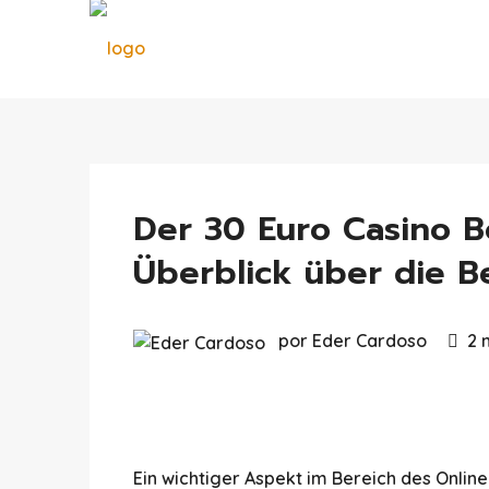
Der 30 Euro Casino B
Überblick über die B
por Eder Cardoso
2 
Ein wichtiger Aspekt im Bereich des Onlin