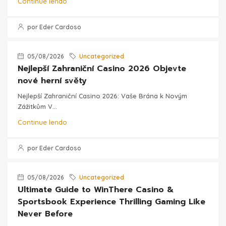
Continue lendo
por Eder Cardoso
05/08/2026
Uncategorized
Nejlepší Zahraniční Casino 2026 Objevte
nové herní světy
Nejlepší Zahraniční Casino 2026: Vaše Brána k Novým
Zážitkům V...
Continue lendo
por Eder Cardoso
05/08/2026
Uncategorized
Ultimate Guide to WinThere Casino &
Sportsbook Experience Thrilling Gaming Like
Never Before