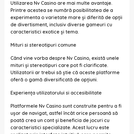
Utilizarea Nv Casino are mai multe avantaje.
Printre acestea se numără posibilitatea de a
experimenta o varietate mare și diferită de opții
de divertisment, inclusiv diverse gameuri cu
caracteristici exotice și tema.
Mituri si stereotipuri comune
Când vine vorba despre Nv Casino, există unele
mituri și stereotipuri care pot fi clarificate.
Utilizatorii ar trebui să știe că aceste platforme
oferă o gamă diversificată de opțiuni.
Experiența utilizatorului si accesibilitate
Platformele Nv Casino sunt construite pentru a fi
ușor de navigat, astfel încât orice persoană să
poată crea un cont și beneficia de jocuri cu
caracteristici specializate. Acest lucru este