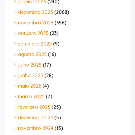
janeiro 2026
(240)
dezembro 2025
(2068)
novembro 2025
(356)
outubro 2025
(23)
setembro 2025
(9)
agosto 2025
(16)
julho 2025
(17)
junho 2025
(28)
maio 2025
(4)
março 2025
(7)
fevereiro 2025
(25)
dezembro 2024
(5)
novembro 2024
(15)