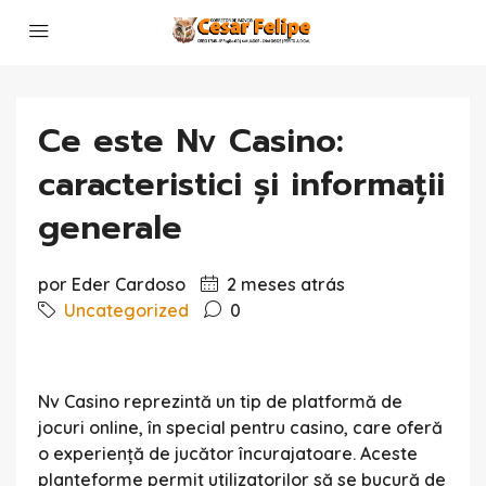
Ce este Nv Casino:
caracteristici și informații
generale
por Eder Cardoso
2 meses atrás
Uncategorized
0
Nv Casino reprezintă un tip de platformă de
jocuri online, în special pentru casino, care oferă
o experiență de jucător încurajatoare. Aceste
planteforme permit utilizatorilor să se bucură de