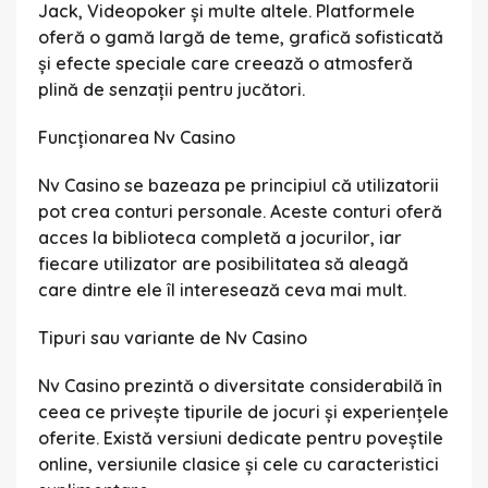
Jack, Videopoker și multe altele. Platformele
oferă o gamă largă de teme, grafică sofisticată
și efecte speciale care creează o atmosferă
plină de senzații pentru jucători.
Funcționarea Nv Casino
Nv Casino se bazeaza pe principiul că utilizatorii
pot crea conturi personale. Aceste conturi oferă
acces la biblioteca completă a jocurilor, iar
fiecare utilizator are posibilitatea să aleagă
care dintre ele îl interesează ceva mai mult.
Tipuri sau variante de Nv Casino
Nv Casino prezintă o diversitate considerabilă în
ceea ce privește tipurile de jocuri și experiențele
oferite. Există versiuni dedicate pentru poveștile
online, versiunile clasice și cele cu caracteristici