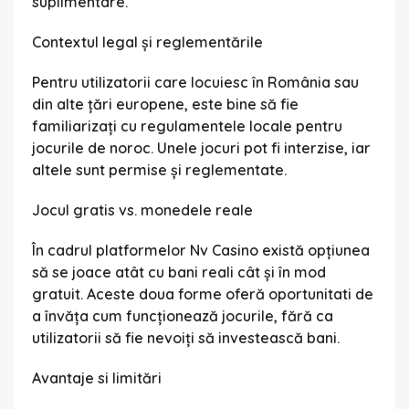
suplimentare.
Contextul legal și reglementările
Pentru utilizatorii care locuiesc în România sau
din alte țări europene, este bine să fie
familiarizați cu regulamentele locale pentru
jocurile de noroc. Unele jocuri pot fi interzise, iar
altele sunt permise și reglementate.
Jocul gratis vs. monedele reale
În cadrul platformelor Nv Casino există opțiunea
să se joace atât cu bani reali cât și în mod
gratuit. Aceste doua forme oferă oportunitati de
a învăța cum funcționează jocurile, fără ca
utilizatorii să fie nevoiți să investească bani.
Avantaje si limitări