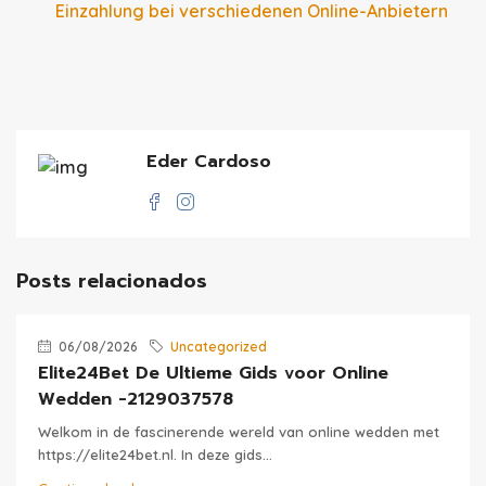
Einzahlung bei verschiedenen Online-Anbietern
Eder Cardoso
Posts relacionados
06/08/2026
Uncategorized
Elite24Bet De Ultieme Gids voor Online
Wedden -2129037578
Welkom in de fascinerende wereld van online wedden met
https://elite24bet.nl. In deze gids...