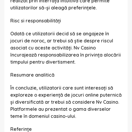
realizat prin interfața intuitivă care permite
utilizatorilor să-și aleagă preferințele.
Risc si responsabilități
Odată ce utilizatorii decid să se angajeze în
jocuri de noroc, ar trebui să știe despre riscul
asociat cu aceste activități. Nv Casino
încurajează responsabilizarea în privința alocării
timpului pentru divertisment.
Resumare analitică
În concluzie, utilizatorii care sunt interesați să
exploreze o experiență de jocuri online puternică
și diversificată ar trebui să considere Nv Casino.
Platformele au prezentat o gama diverselor
teme în domeniul casino-ului.
Referințe