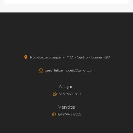
Rua Gustavo Leyser - nº 3A - Centro - Ipameri-GO
cesarfelipeimoveis@gmail.com
Aluguel
64 9 9277-5011
Vendas
64 9 9947-8228