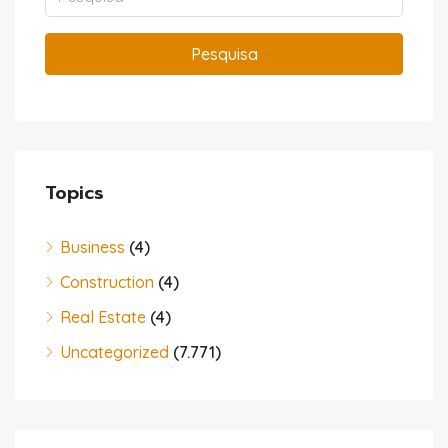
Pesquisa
Topics
Business
(4)
Construction
(4)
Real Estate
(4)
Uncategorized
(7.771)