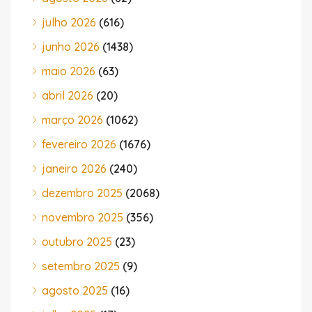
julho 2026
(616)
junho 2026
(1438)
maio 2026
(63)
abril 2026
(20)
março 2026
(1062)
fevereiro 2026
(1676)
janeiro 2026
(240)
dezembro 2025
(2068)
novembro 2025
(356)
outubro 2025
(23)
setembro 2025
(9)
agosto 2025
(16)