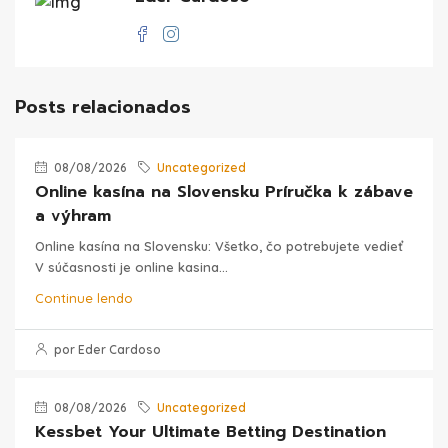
Posts relacionados
08/08/2026
Uncategorized
Online kasína na Slovensku Príručka k zábave
a výhram
Online kasína na Slovensku: Všetko, čo potrebujete vedieť
V súčasnosti je online kasina...
Continue lendo
por Eder Cardoso
08/08/2026
Uncategorized
Kessbet Your Ultimate Betting Destination