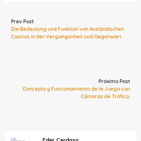
Prev Post
Die Bedeutung und Funktion von Ausländischen
Casinos in der Vergangenheit und Gegenwart.
Próximo Post
Concepto y Funcionamiento de la Juego con
Cámaras de Tráfico.
Eder Cardoso