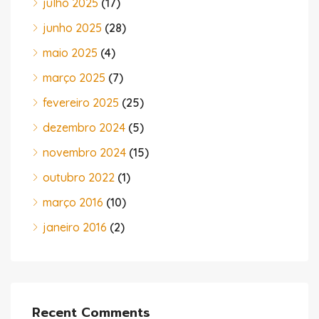
julho 2025
(17)
junho 2025
(28)
maio 2025
(4)
março 2025
(7)
fevereiro 2025
(25)
dezembro 2024
(5)
novembro 2024
(15)
outubro 2022
(1)
março 2016
(10)
janeiro 2016
(2)
Recent Comments