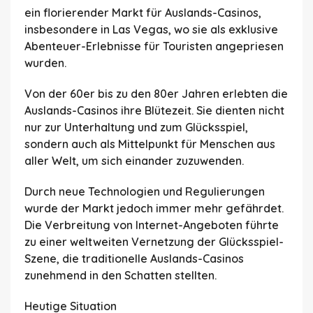
ein florierender Markt für Auslands-Casinos,
insbesondere in Las Vegas, wo sie als exklusive
Abenteuer-Erlebnisse für Touristen angepriesen
wurden.
Von der 60er bis zu den 80er Jahren erlebten die
Auslands-Casinos ihre Blütezeit. Sie dienten nicht
nur zur Unterhaltung und zum Glücksspiel,
sondern auch als Mittelpunkt für Menschen aus
aller Welt, um sich einander zuzuwenden.
Durch neue Technologien und Regulierungen
wurde der Markt jedoch immer mehr gefährdet.
Die Verbreitung von Internet-Angeboten führte
zu einer weltweiten Vernetzung der Glücksspiel-
Szene, die traditionelle Auslands-Casinos
zunehmend in den Schatten stellten.
Heutige Situation