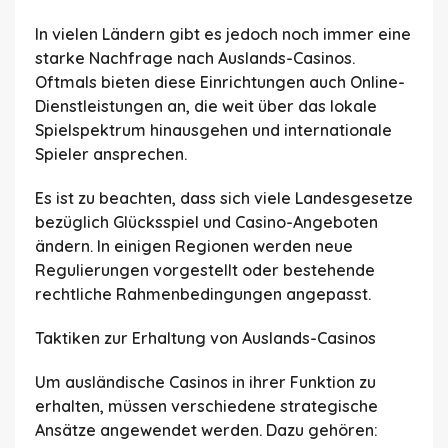
In vielen Ländern gibt es jedoch noch immer eine
starke Nachfrage nach Auslands-Casinos.
Oftmals bieten diese Einrichtungen auch Online-
Dienstleistungen an, die weit über das lokale
Spielspektrum hinausgehen und internationale
Spieler ansprechen.
Es ist zu beachten, dass sich viele Landesgesetze
bezüglich Glücksspiel und Casino-Angeboten
ändern. In einigen Regionen werden neue
Regulierungen vorgestellt oder bestehende
rechtliche Rahmenbedingungen angepasst.
Taktiken zur Erhaltung von Auslands-Casinos
Um ausländische Casinos in ihrer Funktion zu
erhalten, müssen verschiedene strategische
Ansätze angewendet werden. Dazu gehören: