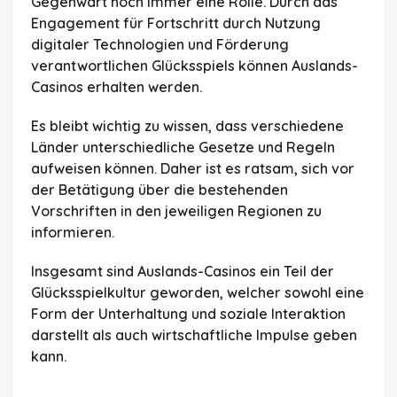
Gegenwart noch immer eine Rolle. Durch das
Engagement für Fortschritt durch Nutzung
digitaler Technologien und Förderung
verantwortlichen Glücksspiels können Auslands-
Casinos erhalten werden.
Es bleibt wichtig zu wissen, dass verschiedene
Länder unterschiedliche Gesetze und Regeln
aufweisen können. Daher ist es ratsam, sich vor
der Betätigung über die bestehenden
Vorschriften in den jeweiligen Regionen zu
informieren.
Insgesamt sind Auslands-Casinos ein Teil der
Glücksspielkultur geworden, welcher sowohl eine
Form der Unterhaltung und soziale Interaktion
darstellt als auch wirtschaftliche Impulse geben
kann.