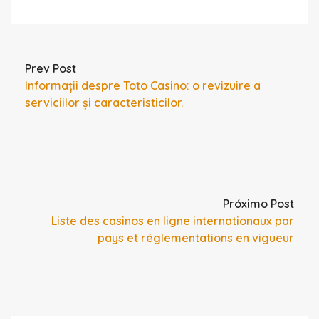
Prev Post
Informații despre Toto Casino: o revizuire a
serviciilor și caracteristicilor.
Próximo Post
Liste des casinos en ligne internationaux par
pays et réglementations en vigueur