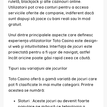
ruletă, blackjack și alte cazinouri online.
Utilizatorii pot crea conturi pentru a accesa
serviciile oferite de companie, indiferent dacă
sunt dispuși să joace cu bani reali sau în mod
gratuit.
Unul dintre principalele aspecte care definesc
experiența utilizatorilor Toto Casino este design-
ul web și intuitivitatea. Interfața de jocuri este
proiectată pentru a fi ușor de navigat, astfel
încât oricine poate găsi rapid ceea ce căută.
Tipuri sau variațiuni ale jocurilor
Toto Casino oferă o gamă variată de jocuri care
pot fi clasificate în mai multe categorii. Printre
acestea se numără:
Sloturi
: Aceste jocuri au devenit foarte
populare pe măsură ce tehnologia a