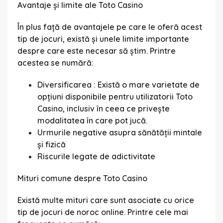
Avantaje și limite ale Toto Casino
În plus față de avantajele pe care le oferă acest
tip de jocuri, există și unele limite importante
despre care este necesar să știm. Printre
acestea se numără:
Diversificarea
: Există o mare varietate de
opțiuni disponibile pentru utilizatorii Toto
Casino, inclusiv în ceea ce privește
modalitatea în care pot jucă.
Urmurile negative asupra sănătății mintale
și fizică
Riscurile legate de adictivitate
Mituri comune despre Toto Casino
Există multe mituri care sunt asociate cu orice
tip de jocuri de noroc online. Printre cele mai