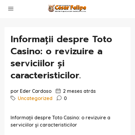
Informații despre Toto
Casino: o revizuire a
serviciilor și
caracteristicilor.
por Eder Cardoso
2 meses atrás
Uncategorized
0
Informații despre Toto Casino: o revizuire a
serviciilor și caracteristicilor