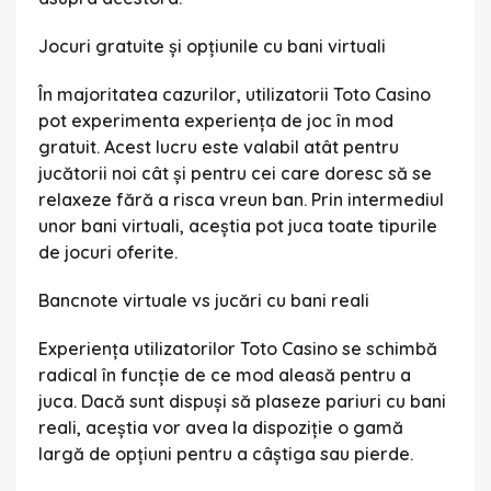
Jocuri gratuite și opțiunile cu bani virtuali
În majoritatea cazurilor, utilizatorii Toto Casino
pot experimenta experiența de joc în mod
gratuit. Acest lucru este valabil atât pentru
jucătorii noi cât și pentru cei care doresc să se
relaxeze fără a risca vreun ban. Prin intermediul
unor bani virtuali, aceștia pot juca toate tipurile
de jocuri oferite.
Bancnote virtuale vs jucări cu bani reali
Experiența utilizatorilor Toto Casino se schimbă
radical în funcție de ce mod aleasă pentru a
juca. Dacă sunt dispuși să plaseze pariuri cu bani
reali, aceștia vor avea la dispoziție o gamă
largă de opțiuni pentru a câștiga sau pierde.