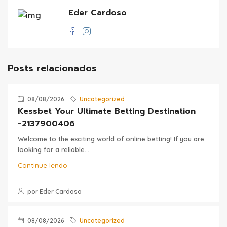
Eder Cardoso
Posts relacionados
08/08/2026
Uncategorized
Kessbet Your Ultimate Betting Destination
-2137900406
Welcome to the exciting world of online betting! If you are
looking for a reliable...
Continue lendo
por Eder Cardoso
08/08/2026
Uncategorized