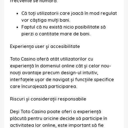
frecvente se numără:
Că toți utilizatorii care joacă în mod regulat
vor câștiga mulți bani.
Faptul că nu există nicio posibilitate să
pierzi o cantitate mare de bani.
Experiența user și accesibilitate
Toto Casino oferă atât utilizatorilor cu
experiență în domeniul online cât și celor nou-
nouți avantaje precum design-ul intuitiv,
interfațele ușor de navigat și funcțiile specifice
care încurajează participarea.
Riscuri și considerații responsabile
Deși Toto Casino poate oferi o experiență
plăcută pentru oricine decide să participe în
activitatea lor online, este important să fie