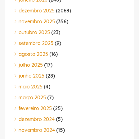
dezembro 2025
(2068)
novembro 2025
(356)
outubro 2025
(23)
setembro 2025
(9)
agosto 2025
(16)
julho 2025
(17)
junho 2025
(28)
maio 2025
(4)
março 2025
(7)
fevereiro 2025
(25)
dezembro 2024
(5)
novembro 2024
(15)