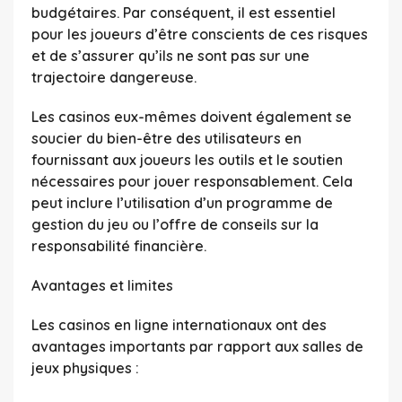
budgétaires. Par conséquent, il est essentiel
pour les joueurs d’être conscients de ces risques
et de s’assurer qu’ils ne sont pas sur une
trajectoire dangereuse.
Les casinos eux-mêmes doivent également se
soucier du bien-être des utilisateurs en
fournissant aux joueurs les outils et le soutien
nécessaires pour jouer responsablement. Cela
peut inclure l’utilisation d’un programme de
gestion du jeu ou l’offre de conseils sur la
responsabilité financière.
Avantages et limites
Les casinos en ligne internationaux ont des
avantages importants par rapport aux salles de
jeux physiques :