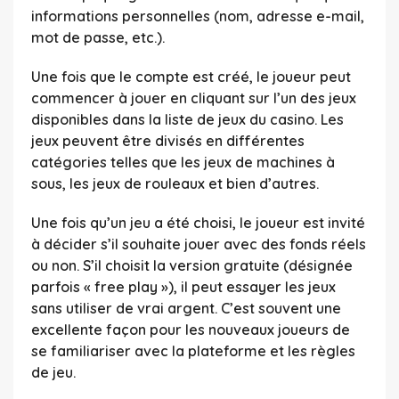
informations personnelles (nom, adresse e-mail,
mot de passe, etc.).
Une fois que le compte est créé, le joueur peut
commencer à jouer en cliquant sur l’un des jeux
disponibles dans la liste de jeux du casino. Les
jeux peuvent être divisés en différentes
catégories telles que les jeux de machines à
sous, les jeux de rouleaux et bien d’autres.
Une fois qu’un jeu a été choisi, le joueur est invité
à décider s’il souhaite jouer avec des fonds réels
ou non. S’il choisit la version gratuite (désignée
parfois « free play »), il peut essayer les jeux
sans utiliser de vrai argent. C’est souvent une
excellente façon pour les nouveaux joueurs de
se familiariser avec la plateforme et les règles
de jeu.