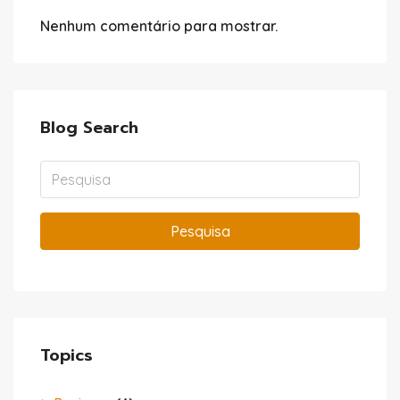
Nenhum comentário para mostrar.
Blog Search
Pesquisa
Topics