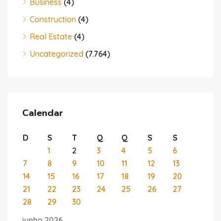
Business
(4)
Construction
(4)
Real Estate
(4)
Uncategorized
(7.764)
Calendar
D
S
T
Q
Q
S
S
1
2
3
4
5
6
7
8
9
10
11
12
13
14
15
16
17
18
19
20
21
22
23
24
25
26
27
28
29
30
junho 2026