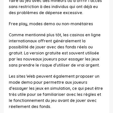
faire du jeu avec des mineurs ou d’offrir l’accès
sans restriction à des individus qui ont déjà eu
des problèmes de dépense excessive.
Free play, modes demo ou non-monétaires
Comme mentionné plus tôt, les casinos en ligne
internationaux offrent généralement la
possibilité de jouer avec des fonds réels ou
gratuit. La version gratuite est souvent utilisée
par les nouveaux joueurs pour essayer les jeux
sans prendre le risque d’utiliser de vrai argent.
Les sites Web peuvent également proposer un
mode
demo
pour permettre aux joueurs
d’essayer les jeux en simulation, ce qui peut être
très utile pour se familiariser avec les règles et
le fonctionnement du jeu avant de jouer avec
réellement des fonds.