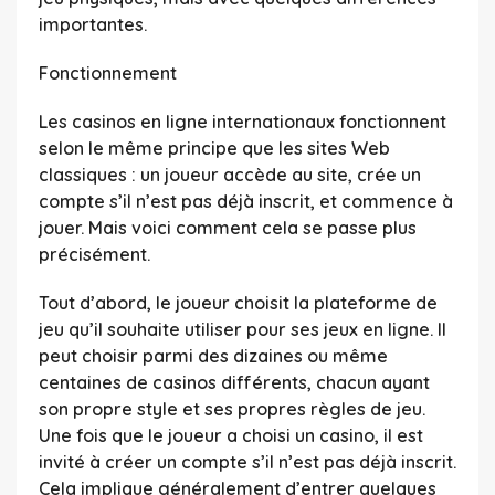
importantes.
Fonctionnement
Les casinos en ligne internationaux fonctionnent
selon le même principe que les sites Web
classiques : un joueur accède au site, crée un
compte s’il n’est pas déjà inscrit, et commence à
jouer. Mais voici comment cela se passe plus
précisément.
Tout d’abord, le joueur choisit la plateforme de
jeu qu’il souhaite utiliser pour ses jeux en ligne. Il
peut choisir parmi des dizaines ou même
centaines de casinos différents, chacun ayant
son propre style et ses propres règles de jeu.
Une fois que le joueur a choisi un casino, il est
invité à créer un compte s’il n’est pas déjà inscrit.
Cela implique généralement d’entrer quelques