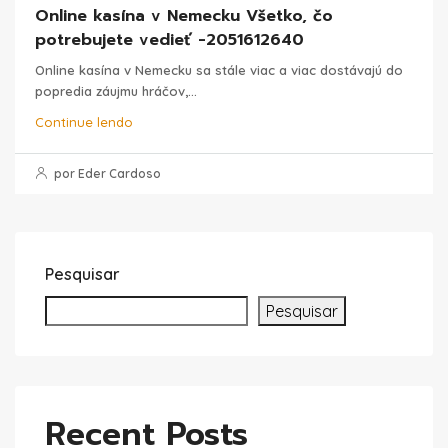
Online kasína v Nemecku Všetko, čo
potrebujete vedieť -2051612640
Online kasína v Nemecku sa stále viac a viac dostávajú do
popredia záujmu hráčov,...
Continue lendo
por Eder Cardoso
Pesquisar
Pesquisar
Recent Posts