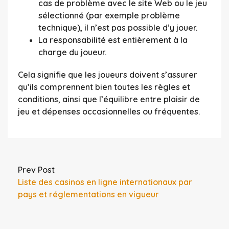
cas de problème avec le site Web ou le jeu
sélectionné (par exemple problème
technique), il n’est pas possible d’y jouer.
La responsabilité est entièrement à la
charge du joueur.
Cela signifie que les joueurs doivent s’assurer
qu’ils comprennent bien toutes les règles et
conditions, ainsi que l’équilibre entre plaisir de
jeu et dépenses occasionnelles ou fréquentes.
Prev Post
Liste des casinos en ligne internationaux par
pays et réglementations en vigueur