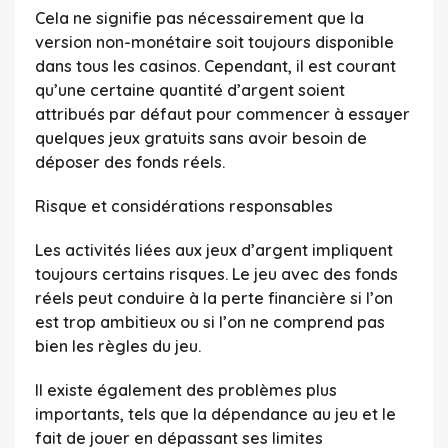
Cela ne signifie pas nécessairement que la
version non-monétaire soit toujours disponible
dans tous les casinos. Cependant, il est courant
qu’une certaine quantité d’argent soient
attribués par défaut pour commencer à essayer
quelques jeux gratuits sans avoir besoin de
déposer des fonds réels.
Risque et considérations responsables
Les activités liées aux jeux d’argent impliquent
toujours certains risques. Le jeu avec des fonds
réels peut conduire à la perte financière si l’on
est trop ambitieux ou si l’on ne comprend pas
bien les règles du jeu.
Il existe également des problèmes plus
importants, tels que la dépendance au jeu et le
fait de jouer en dépassant ses limites