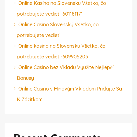
Online Kasína na Slovensku Všetko, čo
potrebujete vedieť -601181171
Online Casino Slovenský Všetko, čo
potrebujete vedieť
Online kasina na Slovensku Všetko, čo
potrebujete vedieť -609905203
Online Casino bez Vkladu Využite Nejlepší
Bonusy
Online Casino s Minovým Vkladom Pridajte Sa
K Zážitkom