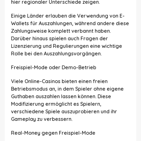
hier regionaler Unterschiede zeigen.
Einige Länder erlauben die Verwendung von E-
Wallets für Auszahlungen, während andere diese
Zahlungsweise komplett verbannt haben.
Darüber hinaus spielen auch Fragen der
Lizenzierung und Regulierungen eine wichtige
Rolle bei den Auszahlungsvorgängen.
Freispiel-Mode oder Demo-Betrieb
Viele Online-Casinos bieten einen freien
Betriebsmodus an, in dem Spieler ohne eigene
Guthaben auszahlen lassen können. Diese
Modifizierung ermöglicht es Spielern,
verschiedene Spiele auszuprobieren und ihr
Gameplay zu verbessern.
Real-Money gegen Freispiel-Mode