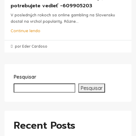
potrebujete vedieť -609905203
V posledných rokoch sa online gambling na Slovensku
dostal na vrchol popularity. Rôzne...
Continue lendo
por Eder Cardoso
Pesquisar
Pesquisar
Recent Posts