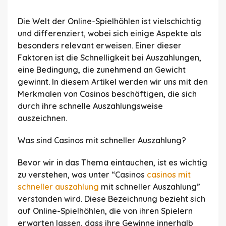
Die Welt der Online-Spielhöhlen ist vielschichtig
und differenziert, wobei sich einige Aspekte als
besonders relevant erweisen. Einer dieser
Faktoren ist die Schnelligkeit bei Auszahlungen,
eine Bedingung, die zunehmend an Gewicht
gewinnt. In diesem Artikel werden wir uns mit den
Merkmalen von Casinos beschäftigen, die sich
durch ihre schnelle Auszahlungsweise
auszeichnen.
Was sind Casinos mit schneller Auszahlung?
Bevor wir in das Thema eintauchen, ist es wichtig
zu verstehen, was unter “Casinos
casinos mit
schneller auszahlung
mit schneller Auszahlung”
verstanden wird. Diese Bezeichnung bezieht sich
auf Online-Spielhöhlen, die von ihren Spielern
erwarten lassen, dass ihre Gewinne innerhalb