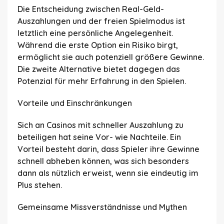
Die Entscheidung zwischen Real-Geld-
Auszahlungen und der freien Spielmodus ist
letztlich eine persönliche Angelegenheit.
Während die erste Option ein Risiko birgt,
ermöglicht sie auch potenziell größere Gewinne.
Die zweite Alternative bietet dagegen das
Potenzial für mehr Erfahrung in den Spielen.
Vorteile und Einschränkungen
Sich an Casinos mit schneller Auszahlung zu
beteiligen hat seine Vor- wie Nachteile. Ein
Vorteil besteht darin, dass Spieler ihre Gewinne
schnell abheben können, was sich besonders
dann als nützlich erweist, wenn sie eindeutig im
Plus stehen.
Gemeinsame Missverständnisse und Mythen