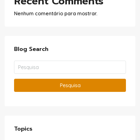
Recent Comments
Nenhum comentário para mostrar.
Blog Search
Pesquisa
Topics