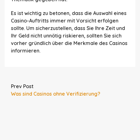
Es ist wichtig zu betonen, dass die Auswahl eines
Casino-Auftritts immer mit Vorsicht erfolgen
sollte. Um sicherzustellen, dass Sie Ihre Zeit und
Ihr Geld nicht unnötig riskieren, sollten Sie sich
vorher gründlich über die Merkmale des Casinos
informieren.
Prev Post
Was sind Casinos ohne Verifizierung?