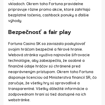
vkladoch. Okrem toho Fortuna pravidelne
pripravuje rôzne promo akcie, ktoré zahŕňajú
bezplatné točenia, cashback ponuky a ďalšie
výhody.
Bezpečnosť a fair play
Fortuna Casino SK sa zaviazalo poskytovať
svojim hráčom bezpečné a férové hranie.
Webová stránka využíva najnovšie šifrovacie
technológie, aby zabezpečila, že osobné a
finančné údaje hráčov sú chránené pred
neoprávneným prístupom. Okrem toho Fortuna
disponuje licenciou od Ministerstva financií SR, čo
zaručuje, že všetky hry sú spravodlivé a
transparentné. Všetky dôležité informácie o
zodpovednom hraní sú tiež dostupné na ich
webstránke.