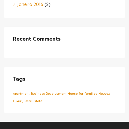
janeiro 2016
(2)
Recent Comments
Tags
Apartment
Business Development
House for families
Houzez
Luxury
Real Estate