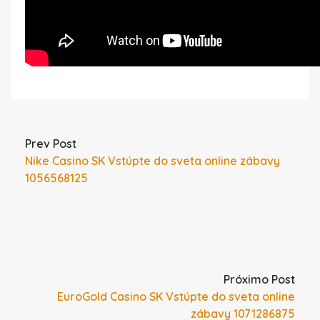
Prev Post
Nike Casino SK Vstúpte do sveta online zábavy
1056568125
Próximo Post
EuroGold Casino SK Vstúpte do sveta online
zábavy 1071286875