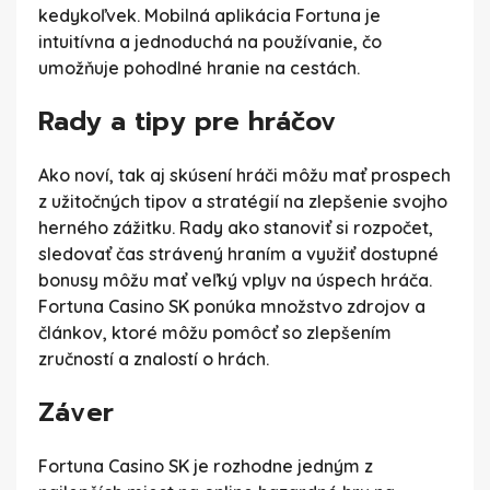
kedykoľvek. Mobilná aplikácia Fortuna je
intuitívna a jednoduchá na používanie, čo
umožňuje pohodlné hranie na cestách.
Rady a tipy pre hráčov
Ako noví, tak aj skúsení hráči môžu mať prospech
z užitočných tipov a stratégií na zlepšenie svojho
herného zážitku. Rady ako stanoviť si rozpočet,
sledovať čas strávený hraním a využiť dostupné
bonusy môžu mať veľký vplyv na úspech hráča.
Fortuna Casino SK ponúka množstvo zdrojov a
článkov, ktoré môžu pomôcť so zlepšením
zručností a znalostí o hrách.
Záver
Fortuna Casino SK je rozhodne jedným z