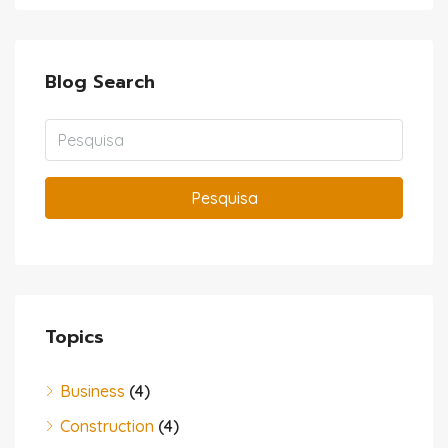
Blog Search
Pesquisa
Topics
Business
(4)
Construction
(4)