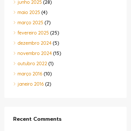
junho 2025
(28)
maio 2025
(4)
março 2025
(7)
fevereiro 2025
(25)
dezembro 2024
(5)
novembro 2024
(15)
outubro 2022
(1)
março 2016
(10)
janeiro 2016
(2)
Recent Comments