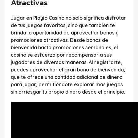
Atractivas
Jugar en Playio Casino no solo significa disfrutar
de tus juegos favoritos, sino que también te
brinda la oportunidad de aprovechar bonos y
promociones atractivas. Desde bonos de
bienvenida hasta promociones semanales, el
casino se esfuerza por recompensar a sus
jugadores de diversas maneras. Al registrarte,
puedes aprovechar el gran bono de bienvenida,
que te ofrece una cantidad adicional de dinero
para jugar, permitiéndote explorar más juegos
sin arriesgar tu propio dinero desde el principio.