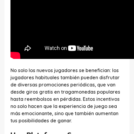
No solo los nuevos jugadores se benefician: los
jugadores habituales también pueden disfrutar
de diversas promociones periódicas, que van
desde giros gratis en tragamonedas populares
hasta reembolsos en pérdidas. Estos incentivos
no solo hacen que la experiencia de juego sea
más emocionante, sino que también aumentan
tus posibilidades de ganar.