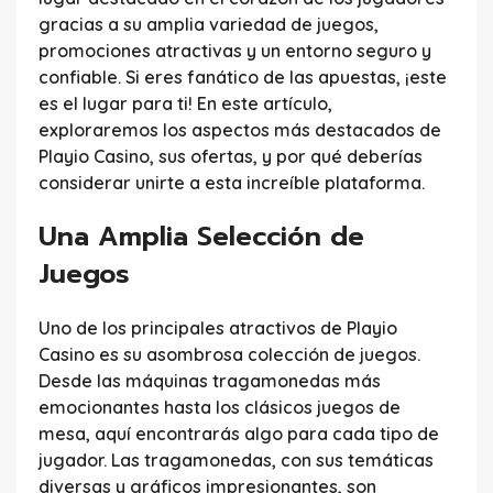
gracias a su amplia variedad de juegos,
promociones atractivas y un entorno seguro y
confiable. Si eres fanático de las apuestas, ¡este
es el lugar para ti! En este artículo,
exploraremos los aspectos más destacados de
Playio Casino, sus ofertas, y por qué deberías
considerar unirte a esta increíble plataforma.
Una Amplia Selección de
Juegos
Uno de los principales atractivos de Playio
Casino es su asombrosa colección de juegos.
Desde las máquinas tragamonedas más
emocionantes hasta los clásicos juegos de
mesa, aquí encontrarás algo para cada tipo de
jugador. Las tragamonedas, con sus temáticas
diversas y gráficos impresionantes, son