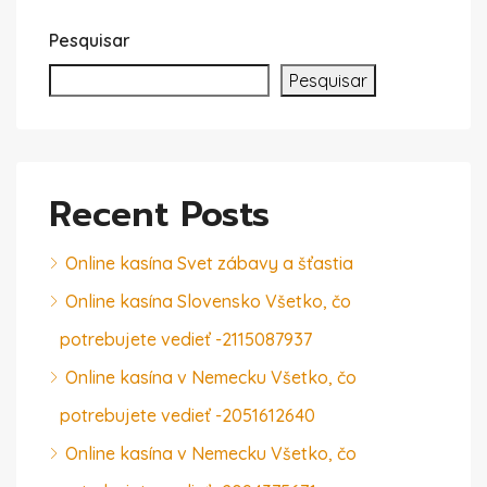
Pesquisar
Pesquisar
Recent Posts
Online kasína Svet zábavy a šťastia
Online kasína Slovensko Všetko, čo
potrebujete vedieť -2115087937
Online kasína v Nemecku Všetko, čo
potrebujete vedieť -2051612640
Online kasína v Nemecku Všetko, čo