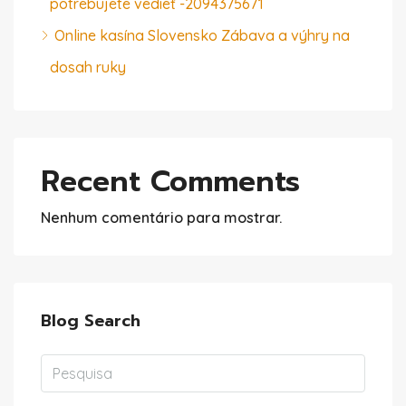
potrebujete vedieť -2094375671
Online kasína Slovensko Zábava a výhry na
dosah ruky
Recent Comments
Nenhum comentário para mostrar.
Blog Search