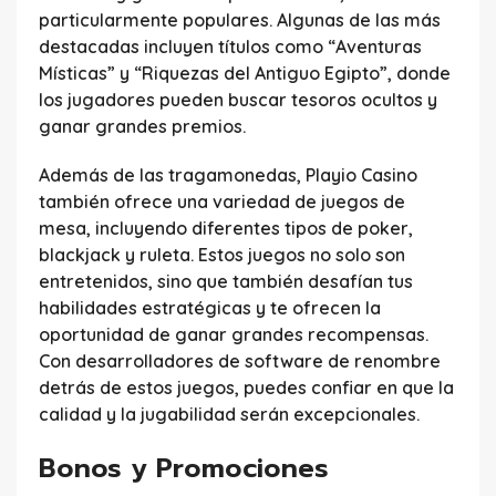
particularmente populares. Algunas de las más
destacadas incluyen títulos como “Aventuras
Místicas” y “Riquezas del Antiguo Egipto”, donde
los jugadores pueden buscar tesoros ocultos y
ganar grandes premios.
Además de las tragamonedas, Playio Casino
también ofrece una variedad de juegos de
mesa, incluyendo diferentes tipos de poker,
blackjack y ruleta. Estos juegos no solo son
entretenidos, sino que también desafían tus
habilidades estratégicas y te ofrecen la
oportunidad de ganar grandes recompensas.
Con desarrolladores de software de renombre
detrás de estos juegos, puedes confiar en que la
calidad y la jugabilidad serán excepcionales.
Bonos y Promociones