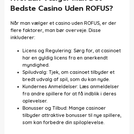
Bedste Casino Uden ROFUS?
Når man vælger et casino uden ROFUS, er der
flere faktorer, man bør overveje. Disse
inkluderer:
Licens og Regulering:
Sørg for, at casinoet
har en gyldig licens fra en anerkendt
myndighed.
Spiludvalg:
Tjek, om casinoet tilbyder et
bredt udvalg af spil, som du kan nyde.
Kundernes Anmeldelser:
Læs anmeldelser
fra andre spillere for at få indblik i deres
oplevelser.
Bonusser og Tilbud:
Mange casinoer
tilbyder attraktive bonusser til nye spillere,
som kan forbedre din spiloplevelse.