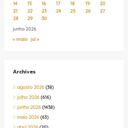
14
15
16
17
18
19
20
21
22
23
24
25
26
27
28
29
30
junho 2026
« maio
jul »
Archives
agosto 2026
(38)
julho 2026
(616)
junho 2026
(1438)
maio 2026
(63)
abril 2026
(20)