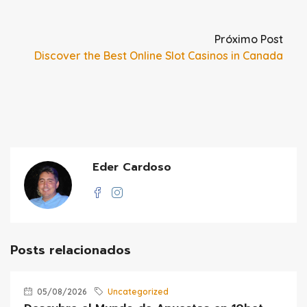
Próximo Post
Discover the Best Online Slot Casinos in Canada
Eder Cardoso
Posts relacionados
05/08/2026
Uncategorized