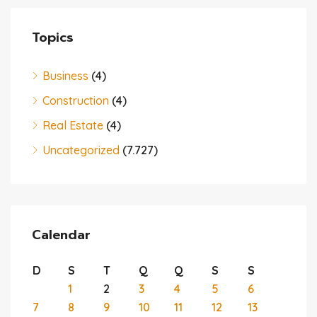
Topics
Business
(4)
Construction
(4)
Real Estate
(4)
Uncategorized
(7.727)
Calendar
D
S
T
Q
Q
S
S
1
2
3
4
5
6
7
8
9
10
11
12
13