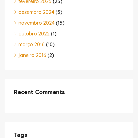
fevereiro 2025
(25)
dezembro 2024
(5)
novembro 2024
(15)
outubro 2022
(1)
março 2016
(10)
janeiro 2016
(2)
Recent Comments
Tags