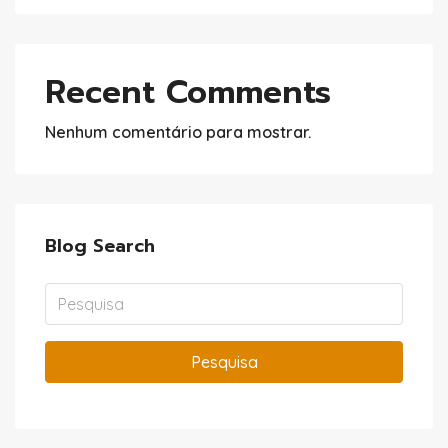
Recent Comments
Nenhum comentário para mostrar.
Blog Search
Pesquisa