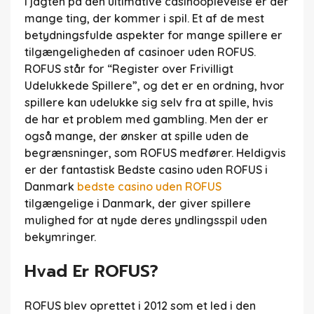
I jagten på den ultimative casinooplevelse er der
mange ting, der kommer i spil. Et af de mest
betydningsfulde aspekter for mange spillere er
tilgængeligheden af casinoer uden ROFUS.
ROFUS står for “Register over Frivilligt
Udelukkede Spillere”, og det er en ordning, hvor
spillere kan udelukke sig selv fra at spille, hvis
de har et problem med gambling. Men der er
også mange, der ønsker at spille uden de
begrænsninger, som ROFUS medfører. Heldigvis
er der fantastisk Bedste casino uden ROFUS i
Danmark
bedste casino uden ROFUS
tilgængelige i Danmark, der giver spillere
mulighed for at nyde deres yndlingsspil uden
bekymringer.
Hvad Er ROFUS?
ROFUS blev oprettet i 2012 som et led i den