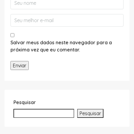
Salvar meus dados neste navegador para a
próxima vez que eu comentar.
Pesquisar
Pesquisar