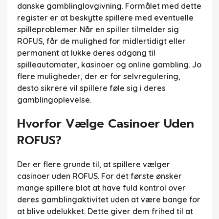
danske gamblinglovgivning. Formålet med dette
register er at beskytte spillere med eventuelle
spilleproblemer. Når en spiller tilmelder sig
ROFUS, får de mulighed for midlertidigt eller
permanent at lukke deres adgang til
spilleautomater, kasinoer og online gambling. Jo
flere muligheder, der er for selvregulering,
desto sikrere vil spillere føle sig i deres
gamblingoplevelse.
Hvorfor Vælge Casinoer Uden
ROFUS?
Der er flere grunde til, at spillere vælger
casinoer uden ROFUS. For det første ønsker
mange spillere blot at have fuld kontrol over
deres gamblingaktivitet uden at være bange for
at blive udelukket. Dette giver dem frihed til at