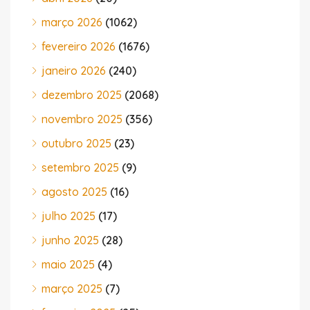
março 2026
(1062)
fevereiro 2026
(1676)
janeiro 2026
(240)
dezembro 2025
(2068)
novembro 2025
(356)
outubro 2025
(23)
setembro 2025
(9)
agosto 2025
(16)
julho 2025
(17)
junho 2025
(28)
maio 2025
(4)
março 2025
(7)