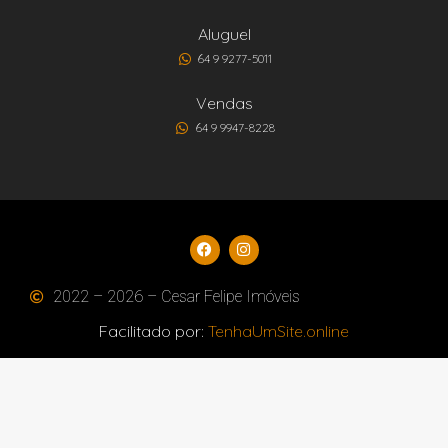
Aluguel
64 9 9277-5011
Vendas
64 9 9947-8228
2022 – 2026 – Cesar Felipe Imóveis
Facilitado por:
TenhaUmSite.online