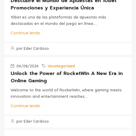
Descubre el Mundo de Apuestas en 10bet
Promociones y Experiencia Única
10bet es una de las plataformas de apuestas más
destacadas en el mundo del juego en línea....
Continue lendo
por Eder Cardoso
04/08/2026
Uncategorized
Unlock the Power of RocketWin A New Era in
Online Gaming
Welcome to the world of RocketWin, where gaming meets
innovation and entertainment reaches...
Continue lendo
por Eder Cardoso