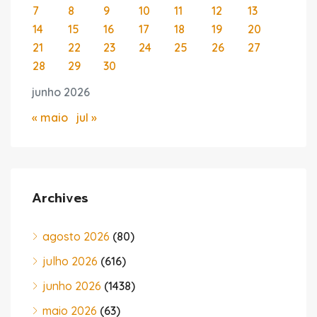
7
8
9
10
11
12
13
14
15
16
17
18
19
20
21
22
23
24
25
26
27
28
29
30
junho 2026
« maio
jul »
Archives
agosto 2026
(80)
julho 2026
(616)
junho 2026
(1438)
maio 2026
(63)