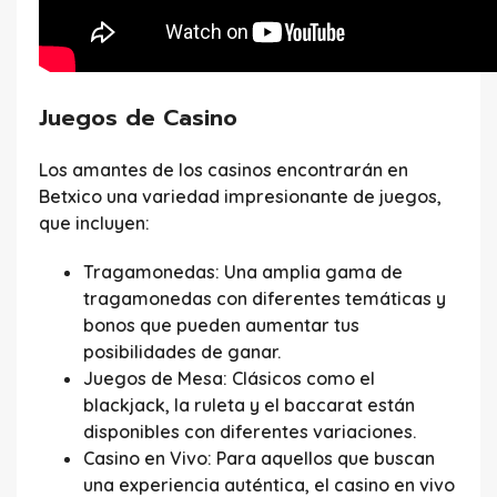
Juegos de Casino
Los amantes de los casinos encontrarán en
Betxico una variedad impresionante de juegos,
que incluyen:
Tragamonedas:
Una amplia gama de
tragamonedas con diferentes temáticas y
bonos que pueden aumentar tus
posibilidades de ganar.
Juegos de Mesa:
Clásicos como el
blackjack, la ruleta y el baccarat están
disponibles con diferentes variaciones.
Casino en Vivo:
Para aquellos que buscan
una experiencia auténtica, el casino en vivo