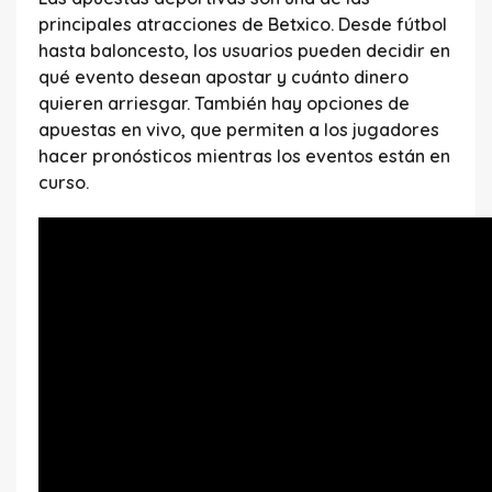
principales atracciones de Betxico. Desde fútbol
hasta baloncesto, los usuarios pueden decidir en
qué evento desean apostar y cuánto dinero
quieren arriesgar. También hay opciones de
apuestas en vivo, que permiten a los jugadores
hacer pronósticos mientras los eventos están en
curso.