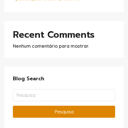
Recent Comments
Nenhum comentário para mostrar.
Blog Search
Pesquisa