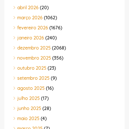
abril 2026
(20)
março 2026
(1062)
fevereiro 2026
(1676)
janeiro 2026
(240)
dezembro 2025
(2068)
novembro 2025
(356)
outubro 2025
(23)
setembro 2025
(9)
agosto 2025
(16)
julho 2025
(17)
junho 2025
(28)
maio 2025
(4)
março 2025
(7)