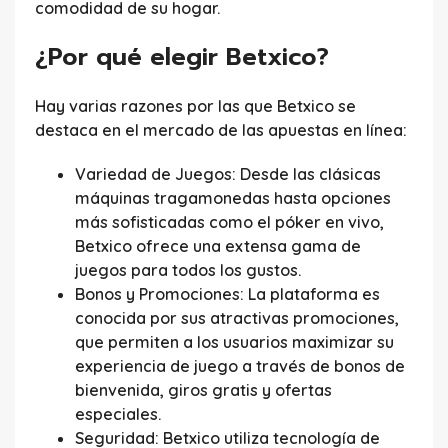
comodidad de su hogar.
¿Por qué elegir Betxico?
Hay varias razones por las que Betxico se
destaca en el mercado de las apuestas en línea:
Variedad de Juegos:
Desde las clásicas
máquinas tragamonedas hasta opciones
más sofisticadas como el póker en vivo,
Betxico ofrece una extensa gama de
juegos para todos los gustos.
Bonos y Promociones:
La plataforma es
conocida por sus atractivas promociones,
que permiten a los usuarios maximizar su
experiencia de juego a través de bonos de
bienvenida, giros gratis y ofertas
especiales.
Seguridad:
Betxico utiliza tecnología de