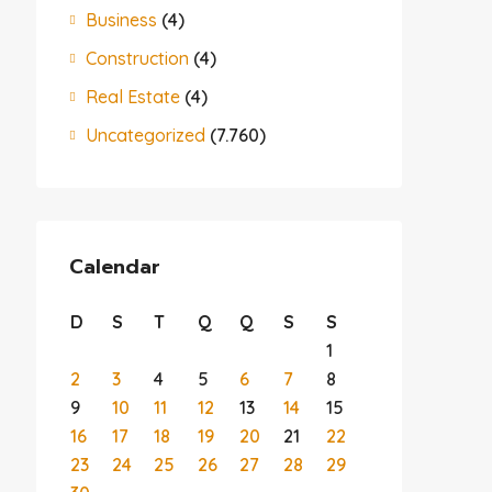
Business
(4)
Construction
(4)
Real Estate
(4)
Uncategorized
(7.760)
Calendar
D
S
T
Q
Q
S
S
1
2
3
4
5
6
7
8
9
10
11
12
13
14
15
16
17
18
19
20
21
22
23
24
25
26
27
28
29