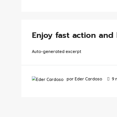
Enjoy fast action and
Auto-generated excerpt
por Eder Cardoso
9 