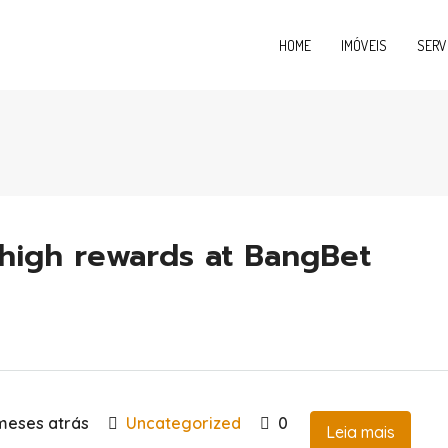
HOME
IMÓVEIS
SERV
 high rewards at BangBet
meses atrás
Uncategorized
0
Leia mais