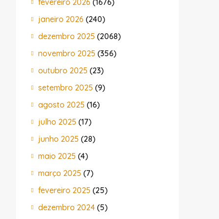
fevereiro 2026
(1676)
janeiro 2026
(240)
dezembro 2025
(2068)
novembro 2025
(356)
outubro 2025
(23)
setembro 2025
(9)
agosto 2025
(16)
julho 2025
(17)
junho 2025
(28)
maio 2025
(4)
março 2025
(7)
fevereiro 2025
(25)
dezembro 2024
(5)