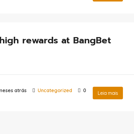
 high rewards at BangBet
meses atrás
Uncategorized
0
Leia mais