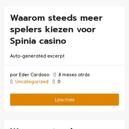
Waarom steeds meer
spelers kiezen voor
Spinia casino
Auto-generated excerpt
por Eder Cardoso
8 meses atrás
Uncategorized
0
Leia mais