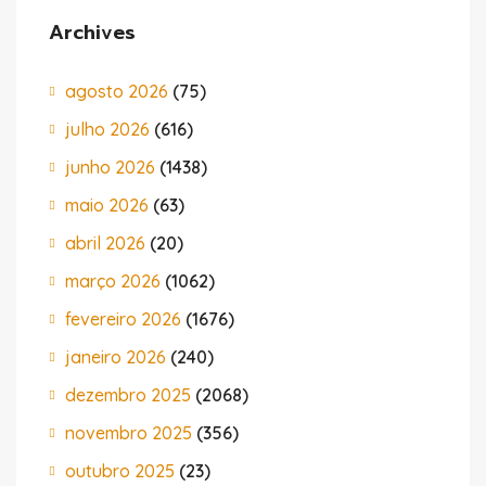
Archives
agosto 2026
(75)
julho 2026
(616)
junho 2026
(1438)
maio 2026
(63)
abril 2026
(20)
março 2026
(1062)
fevereiro 2026
(1676)
janeiro 2026
(240)
dezembro 2025
(2068)
novembro 2025
(356)
outubro 2025
(23)