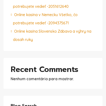
potrebujete vedieť -2051612640
Online kasína v Nemecku Všetko, čo
potrebujete vedieť -2094375671
Online kasína Slovensko Zábava a výhry na
dosah ruky
Recent Comments
Nenhum comentário para mostrar.
Blog Search