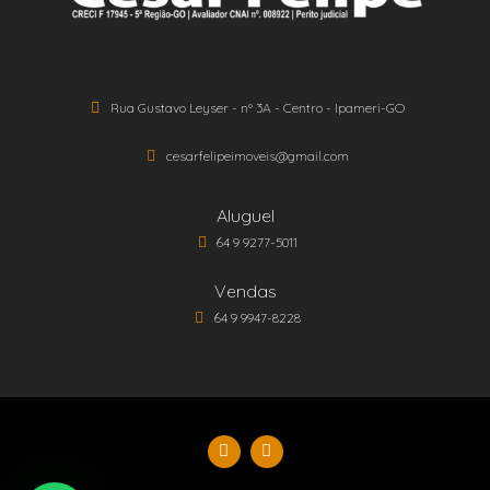
Rua Gustavo Leyser - nº 3A - Centro - Ipameri-GO
cesarfelipeimoveis@gmail.com
Aluguel
64 9 9277-5011
Vendas
64 9 9947-8228