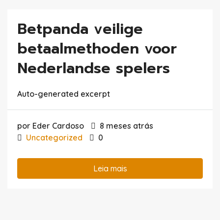
Betpanda veilige
betaalmethoden voor
Nederlandse spelers
Auto-generated excerpt
por Eder Cardoso
8 meses atrás
Uncategorized
0
Leia mais