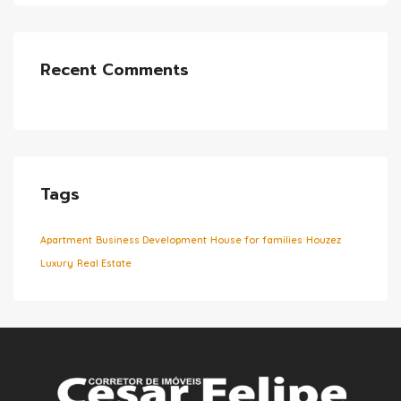
Recent Comments
Tags
Apartment
Business Development
House for families
Houzez
Luxury
Real Estate