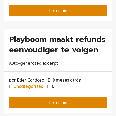
Leia mais
Playboom maakt refunds
eenvoudiger te volgen
Auto-generated excerpt
por Eder Cardoso
8 meses atrás
Uncategorized
0
Leia mais