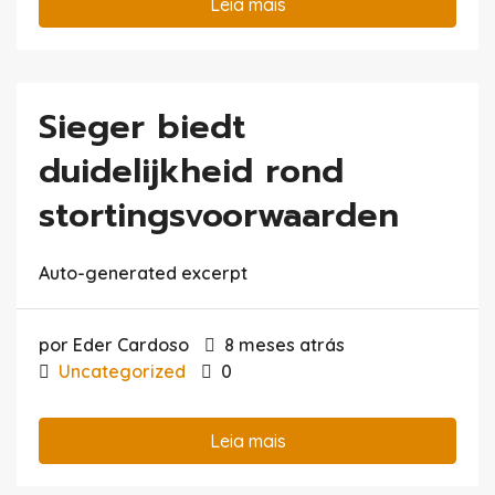
Leia mais
Sieger biedt
duidelijkheid rond
stortingsvoorwaarden
Auto-generated excerpt
por Eder Cardoso
8 meses atrás
Uncategorized
0
Leia mais