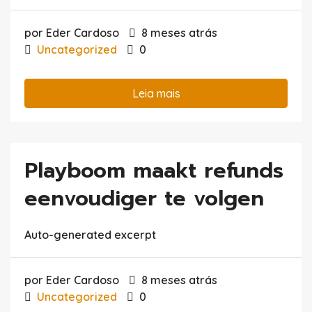
por Eder Cardoso
8 meses atrás
Uncategorized
0
Leia mais
Playboom maakt refunds
eenvoudiger te volgen
Auto-generated excerpt
por Eder Cardoso
8 meses atrás
Uncategorized
0