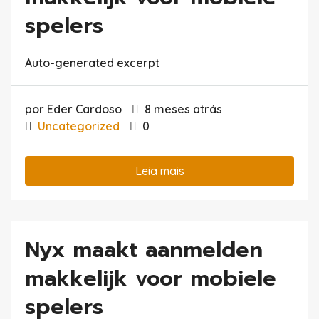
spelers
Auto-generated excerpt
por Eder Cardoso
8 meses atrás
Uncategorized
0
Leia mais
Nyx maakt aanmelden
makkelijk voor mobiele
spelers