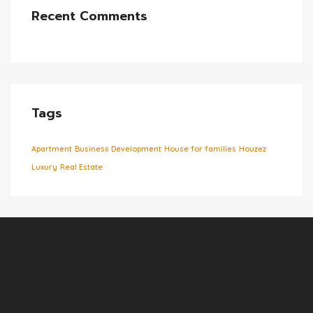
Recent Comments
Tags
Apartment
Business Development
House for families
Houzez
Luxury
Real Estate