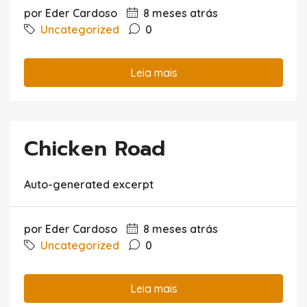
por Eder Cardoso
8 meses atrás
Uncategorized
0
Leia mais
Chicken Road
Auto-generated excerpt
por Eder Cardoso
8 meses atrás
Uncategorized
0
Leia mais