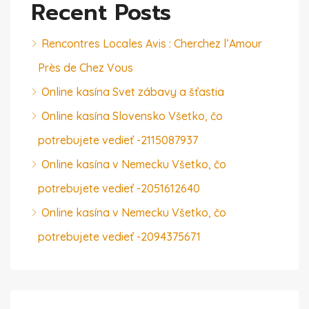
Recent Posts
Rencontres Locales Avis : Cherchez l’Amour
Près de Chez Vous
Online kasína Svet zábavy a šťastia
Online kasína Slovensko Všetko, čo
potrebujete vedieť -2115087937
Online kasína v Nemecku Všetko, čo
potrebujete vedieť -2051612640
Online kasína v Nemecku Všetko, čo
potrebujete vedieť -2094375671