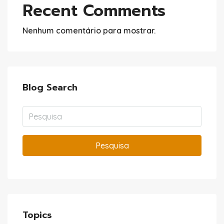
Recent Comments
Nenhum comentário para mostrar.
Blog Search
Pesquisa
Topics