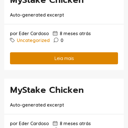
MyStake Chicken
Auto-generated excerpt
por Eder Cardoso
8 meses atrás
Uncategorized
0
Leia mais
MyStake Chicken
Auto-generated excerpt
por Eder Cardoso
8 meses atrás