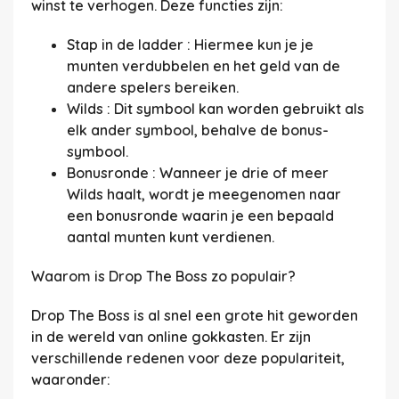
winst te verhogen. Deze functies zijn:
Stap in de ladder
: Hiermee kun je je
munten verdubbelen en het geld van de
andere spelers bereiken.
Wilds
: Dit symbool kan worden gebruikt als
elk ander symbool, behalve de bonus-
symbool.
Bonusronde
: Wanneer je drie of meer
Wilds haalt, wordt je meegenomen naar
een bonusronde waarin je een bepaald
aantal munten kunt verdienen.
Waarom is Drop The Boss zo populair?
Drop The Boss is al snel een grote hit geworden
in de wereld van online gokkasten. Er zijn
verschillende redenen voor deze populariteit,
waaronder: