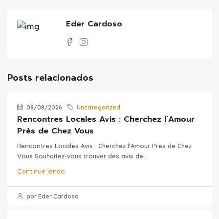
Eder Cardoso
Posts relacionados
08/08/2026
Uncategorized
Rencontres Locales Avis : Cherchez l’Amour
Près de Chez Vous
Rencontres Locales Avis : Cherchez l'Amour Près de Chez
Vous Souhaitez-vous trouver des avis de...
Continue lendo
por Eder Cardoso