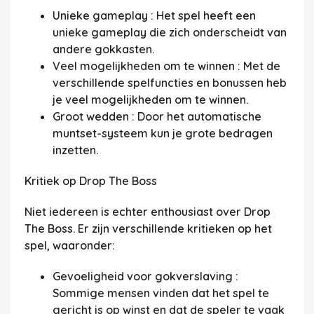
Unieke gameplay
: Het spel heeft een
unieke gameplay die zich onderscheidt van
andere gokkasten.
Veel mogelijkheden om te winnen
: Met de
verschillende spelfuncties en bonussen heb
je veel mogelijkheden om te winnen.
Groot wedden
: Door het automatische
muntset-systeem kun je grote bedragen
inzetten.
Kritiek op Drop The Boss
Niet iedereen is echter enthousiast over Drop
The Boss. Er zijn verschillende kritieken op het
spel, waaronder:
Gevoeligheid voor gokverslaving
:
Sommige mensen vinden dat het spel te
gericht is op winst en dat de speler te vaak