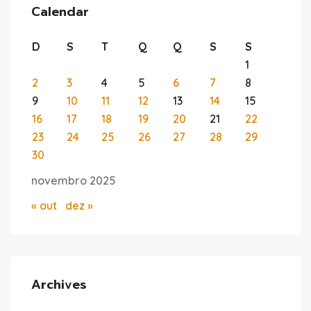
Calendar
D
S
T
Q
Q
S
S
1
2
3
4
5
6
7
8
9
10
11
12
13
14
15
16
17
18
19
20
21
22
23
24
25
26
27
28
29
30
novembro 2025
« out
dez »
Archives