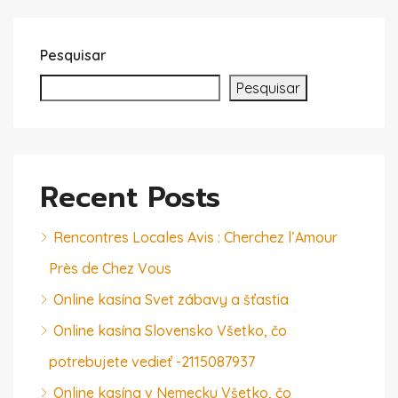
Pesquisar
Pesquisar
Recent Posts
Rencontres Locales Avis : Cherchez l’Amour
Près de Chez Vous
Online kasína Svet zábavy a šťastia
Online kasína Slovensko Všetko, čo
potrebujete vedieť -2115087937
Online kasína v Nemecku Všetko, čo