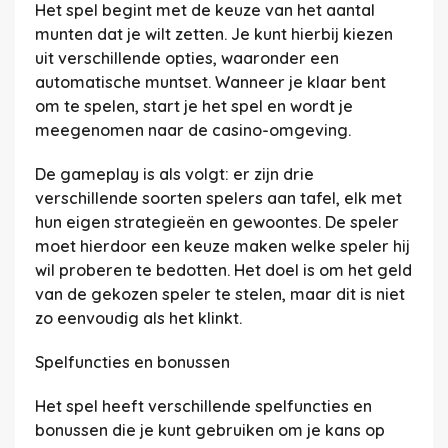
Het spel begint met de keuze van het aantal
munten dat je wilt zetten. Je kunt hierbij kiezen
uit verschillende opties, waaronder een
automatische muntset. Wanneer je klaar bent
om te spelen, start je het spel en wordt je
meegenomen naar de casino-omgeving.
De gameplay is als volgt: er zijn drie
verschillende soorten spelers aan tafel, elk met
hun eigen strategieën en gewoontes. De speler
moet hierdoor een keuze maken welke speler hij
wil proberen te bedotten. Het doel is om het geld
van de gekozen speler te stelen, maar dit is niet
zo eenvoudig als het klinkt.
Spelfuncties en bonussen
Het spel heeft verschillende spelfuncties en
bonussen die je kunt gebruiken om je kans op