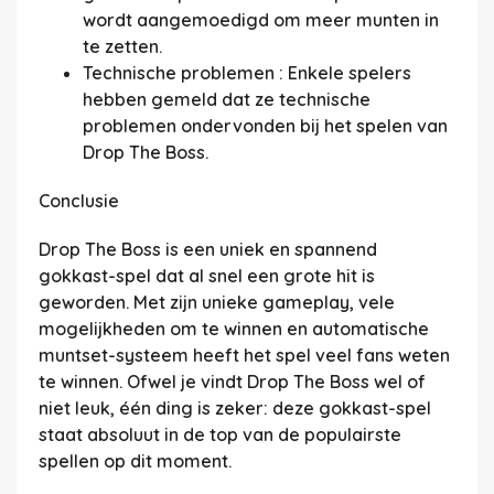
wordt aangemoedigd om meer munten in
te zetten.
Technische problemen
: Enkele spelers
hebben gemeld dat ze technische
problemen ondervonden bij het spelen van
Drop The Boss.
Conclusie
Drop The Boss is een uniek en spannend
gokkast-spel dat al snel een grote hit is
geworden. Met zijn unieke gameplay, vele
mogelijkheden om te winnen en automatische
muntset-systeem heeft het spel veel fans weten
te winnen. Ofwel je vindt Drop The Boss wel of
niet leuk, één ding is zeker: deze gokkast-spel
staat absoluut in de top van de populairste
spellen op dit moment.