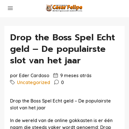
Drop the Boss Spel Echt
geld – De populairste
slot van het jaar
por Eder Cardoso
9 meses atrás
Uncategorized
0
Drop the Boss Spel Echt geld – De populairste
slot van het jaar
In de wereld van de online gokkasten is er één
naam die steeds vaker wordt genoemd: Drop