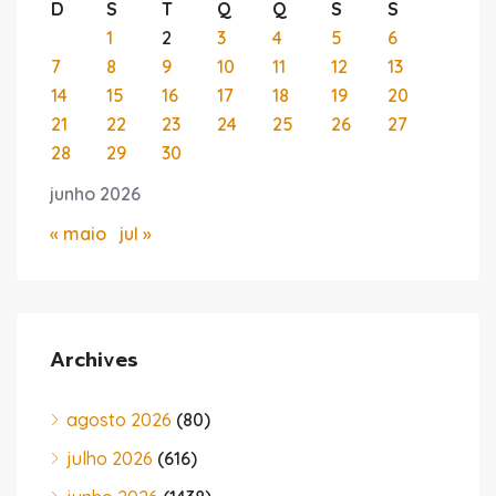
D
S
T
Q
Q
S
S
1
2
3
4
5
6
7
8
9
10
11
12
13
14
15
16
17
18
19
20
21
22
23
24
25
26
27
28
29
30
junho 2026
« maio
jul »
Archives
agosto 2026
(80)
julho 2026
(616)