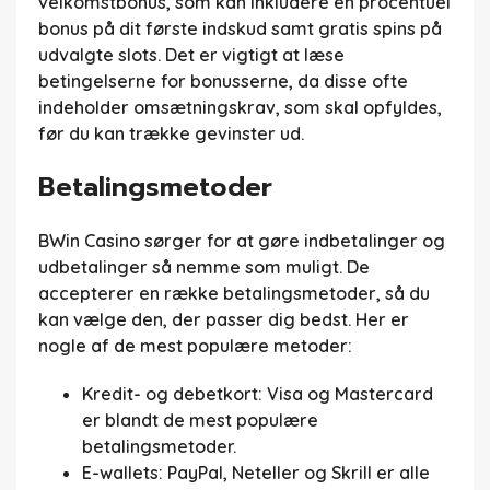
velkomstbonus, som kan inkludere en procentuel
bonus på dit første indskud samt gratis spins på
udvalgte slots. Det er vigtigt at læse
betingelserne for bonusserne, da disse ofte
indeholder omsætningskrav, som skal opfyldes,
før du kan trække gevinster ud.
Betalingsmetoder
BWin Casino sørger for at gøre indbetalinger og
udbetalinger så nemme som muligt. De
accepterer en række betalingsmetoder, så du
kan vælge den, der passer dig bedst. Her er
nogle af de mest populære metoder:
Kredit- og debetkort:
Visa og Mastercard
er blandt de mest populære
betalingsmetoder.
E-wallets:
PayPal, Neteller og Skrill er alle