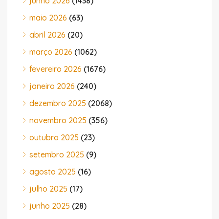
junho 2026
(1438)
maio 2026
(63)
abril 2026
(20)
março 2026
(1062)
fevereiro 2026
(1676)
janeiro 2026
(240)
dezembro 2025
(2068)
novembro 2025
(356)
outubro 2025
(23)
setembro 2025
(9)
agosto 2025
(16)
julho 2025
(17)
junho 2025
(28)