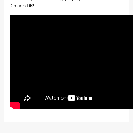
Casino DK!