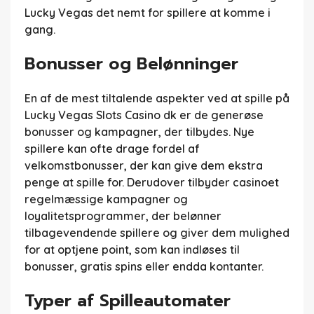
Lucky Vegas det nemt for spillere at komme i
gang.
Bonusser og Belønninger
En af de mest tiltalende aspekter ved at spille på
Lucky Vegas Slots Casino dk er de generøse
bonusser og kampagner, der tilbydes. Nye
spillere kan ofte drage fordel af
velkomstbonusser, der kan give dem ekstra
penge at spille for. Derudover tilbyder casinoet
regelmæssige kampagner og
loyalitetsprogrammer, der belønner
tilbagevendende spillere og giver dem mulighed
for at optjene point, som kan indløses til
bonusser, gratis spins eller endda kontanter.
Typer af Spilleautomater