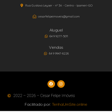
Rua Gustavo Leyser - nº 3A - Centro - Ipameri-GO
cesarfelipeimoveis@gmail.com
Aluguel
64 9 9277-5011
Vendas
64 9 9947-8228
2022 – 2026 – Cesar Felipe Imóveis
Facilitado por:
TenhaUmSite.online