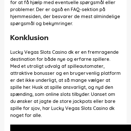
for at få hjælp med eventuelle spørgsmål eller
problemer. Der er også en FAQ-sektion på
hjemmesiden, der besvarer de mest almindelige
spørgsmål og bekymringer.
Konklusion
Lucky Vegas Slots Casino dk er en fremragende
destination for både nye og erfarne spillere.
Med et utroligt udvalg af spilleautomater,
attraktive bonusser og en brugervenlig platform
er det ikke underligt, at så mange vælger at
spille her. Husk at spille ansvarligt, og nyd den
spænding, som online slots tilbyder. Uanset om
du ønsker at jagte de store jackpots eller bare
spille for sjov, har Lucky Vegas Slots Casino dk
noget for alle.