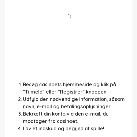
Besøg casinoets hjemmeside og klik på
“Tilmeld” eller “Registrer” knappen.
Udfyld den nødvendige information, såsom
navn, e-mail og betalingsoplysninger.
Bekræft din konto via den e-mail, du
modtager fra casinoet.
Lav et indskud og begynd at spille!