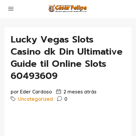
Lucky Vegas Slots
Casino dk Din Ultimative
Guide til Online Slots
60493609
por Eder Cardoso
2 meses atrás
Uncategorized
0