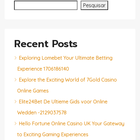
Pesquisar
Recent Posts
Exploring Lomebet Your Ultimate Betting
Experience 1706186140
Explore the Exciting World of 7Gold Casino
Online Games
Elite24Bet De Ultieme Gids voor Online
Wedden -2129037578
Hello Fortune Online Casino UK Your Gateway
to Exciting Gaming Experiences