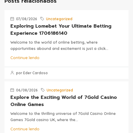
Posts relacionados
07/08/2026
Uncategorized
Exploring Lomebet Your Ultimate Betting
Experience 1706186140
Welcome to the world of online betting, where
opportunities abound and excitement is just a click...
Continue lendo
por Eder Cardoso
06/08/2026
Uncategorized
Explore the Exciting World of 7Gold Casino
Online Games
Welcome to the thrilling universe of 7Gold Casino Online
Games 7Gold casino UK, where the...
Continue lendo