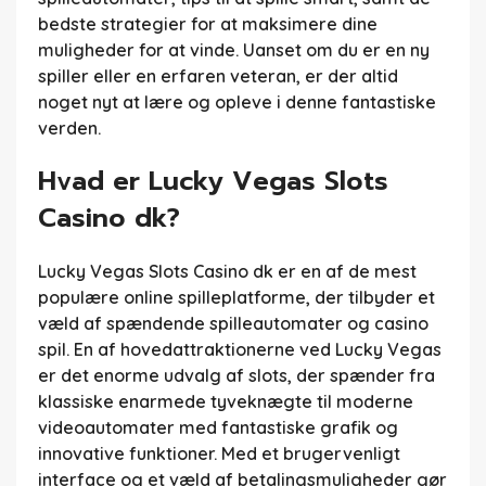
bedste strategier for at maksimere dine
muligheder for at vinde. Uanset om du er en ny
spiller eller en erfaren veteran, er der altid
noget nyt at lære og opleve i denne fantastiske
verden.
Hvad er Lucky Vegas Slots
Casino dk?
Lucky Vegas Slots Casino dk er en af de mest
populære online spilleplatforme, der tilbyder et
væld af spændende spilleautomater og casino
spil. En af hovedattraktionerne ved Lucky Vegas
er det enorme udvalg af slots, der spænder fra
klassiske enarmede tyveknægte til moderne
videoautomater med fantastiske grafik og
innovative funktioner. Med et brugervenligt
interface og et væld af betalingsmuligheder gør