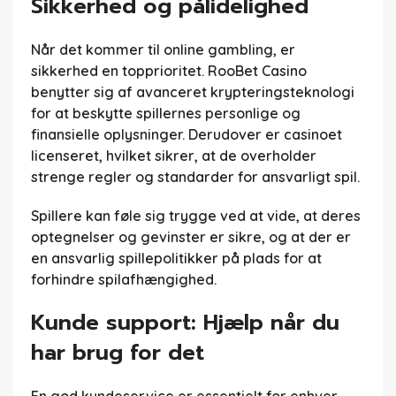
Sikkerhed og pålidelighed
Når det kommer til online gambling, er
sikkerhed en topprioritet. RooBet Casino
benytter sig af avanceret krypteringsteknologi
for at beskytte spillernes personlige og
finansielle oplysninger. Derudover er casinoet
licenseret, hvilket sikrer, at de overholder
strenge regler og standarder for ansvarligt spil.
Spillere kan føle sig trygge ved at vide, at deres
optegnelser og gevinster er sikre, og at der er
en ansvarlig spillepolitikker på plads for at
forhindre spilafhængighed.
Kunde support: Hjælp når du
har brug for det