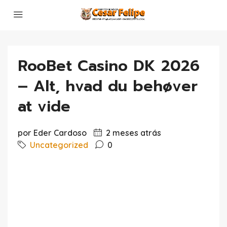
RooBet Casino DK 2026
– Alt, hvad du behøver
at vide
por Eder Cardoso
2 meses atrás
Uncategorized
0