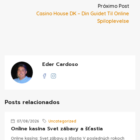
Próximo Post
Casino House DK – Din Guidet Til Online
Spiloplevelse
Eder Cardoso
Posts relacionados
07/08/2026
Uncategorized
Online kasína Svet zábavy a šťastia
Online kasína: Svet zábavy a šťastia V posledných rokoch