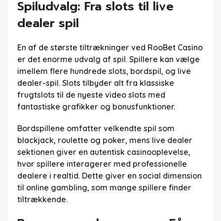
Spiludvalg: Fra slots til live
dealer spil
En af de største tiltrækninger ved RooBet Casino
er det enorme udvalg af spil. Spillere kan vælge
imellem flere hundrede slots, bordspil, og live
dealer-spil. Slots tilbyder alt fra klassiske
frugtslots til de nyeste video slots med
fantastiske grafikker og bonusfunktioner.
Bordspillene omfatter velkendte spil som
blackjack, roulette og poker, mens live dealer
sektionen giver en autentisk casinooplevelse,
hvor spillere interagerer med professionelle
dealere i realtid. Dette giver en social dimension
til online gambling, som mange spillere finder
tiltrækkende.