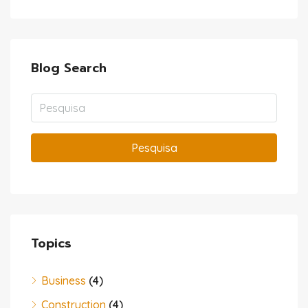
Blog Search
Pesquisa
Topics
Business
(4)
Construction
(4)