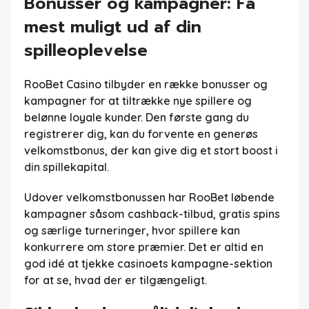
Bonusser og kampagner: Få
mest muligt ud af din
spilleoplevelse
RooBet Casino tilbyder en række bonusser og
kampagner for at tiltrække nye spillere og
belønne loyale kunder. Den første gang du
registrerer dig, kan du forvente en generøs
velkomstbonus, der kan give dig et stort boost i
din spillekapital.
Udover velkomstbonussen har RooBet løbende
kampagner såsom cashback-tilbud, gratis spins
og særlige turneringer, hvor spillere kan
konkurrere om store præmier. Det er altid en
god idé at tjekke casinoets kampagne-sektion
for at se, hvad der er tilgængeligt.