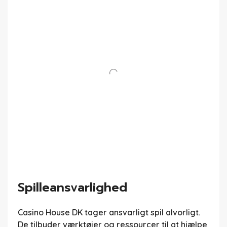
Spilleansvarlighed
Casino House DK tager ansvarligt spil alvorligt.
De tilbyder værktøjer og ressourcer til at hjælpe