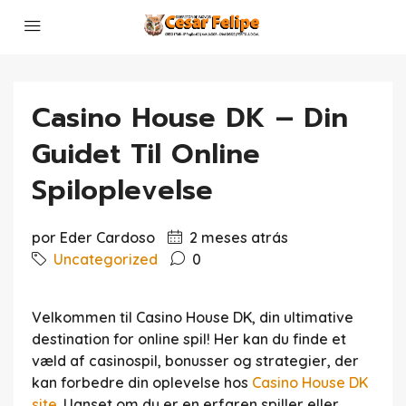
Casino House DK – Din
Guidet Til Online
Spiloplevelse
por Eder Cardoso
2 meses atrás
Uncategorized
0
Velkommen til Casino House DK, din ultimative
destination for online spil! Her kan du finde et
væld af casinospil, bonusser og strategier, der
kan forbedre din oplevelse hos
Casino House DK
site
. Uanset om du er en erfaren spiller eller