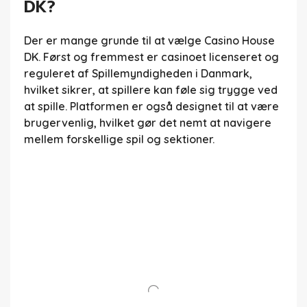
DK?
Der er mange grunde til at vælge Casino House
DK. Først og fremmest er casinoet licenseret og
reguleret af Spillemyndigheden i Danmark,
hvilket sikrer, at spillere kan føle sig trygge ved
at spille. Platformen er også designet til at være
brugervenlig, hvilket gør det nemt at navigere
mellem forskellige spil og sektioner.