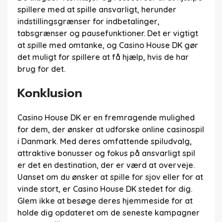
spillere med at spille ansvarligt, herunder
indstillingsgrænser for indbetalinger,
tabsgrænser og pausefunktioner. Det er vigtigt
at spille med omtanke, og Casino House DK gør
det muligt for spillere at få hjælp, hvis de har
brug for det.
Konklusion
Casino House DK er en fremragende mulighed
for dem, der ønsker at udforske online casinospil
i Danmark. Med deres omfattende spiludvalg,
attraktive bonusser og fokus på ansvarligt spil
er det en destination, der er værd at overveje.
Uanset om du ønsker at spille for sjov eller for at
vinde stort, er Casino House DK stedet for dig.
Glem ikke at besøge deres hjemmeside for at
holde dig opdateret om de seneste kampagner