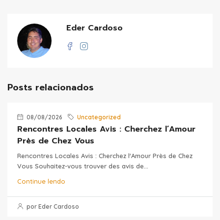
Eder Cardoso
Posts relacionados
08/08/2026
Uncategorized
Rencontres Locales Avis : Cherchez l’Amour
Près de Chez Vous
Rencontres Locales Avis : Cherchez l'Amour Près de Chez
Vous Souhaitez-vous trouver des avis de...
Continue lendo
por Eder Cardoso