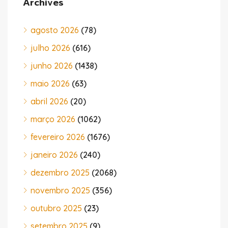
Archives
agosto 2026
(78)
julho 2026
(616)
junho 2026
(1438)
maio 2026
(63)
abril 2026
(20)
março 2026
(1062)
fevereiro 2026
(1676)
janeiro 2026
(240)
dezembro 2025
(2068)
novembro 2025
(356)
outubro 2025
(23)
setembro 2025
(9)