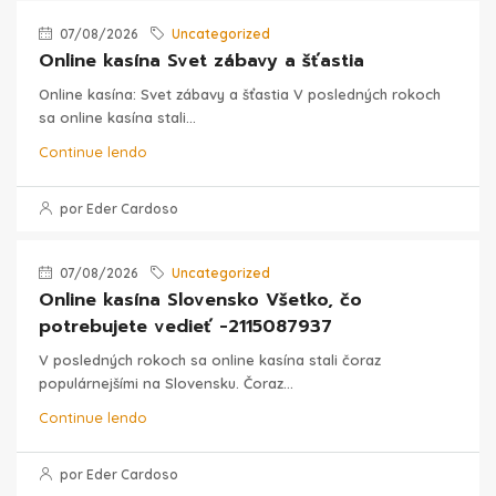
07/08/2026
Uncategorized
Online kasína Svet zábavy a šťastia
Online kasína: Svet zábavy a šťastia V posledných rokoch
sa online kasína stali...
Continue lendo
por Eder Cardoso
07/08/2026
Uncategorized
Online kasína Slovensko Všetko, čo
potrebujete vedieť -2115087937
V posledných rokoch sa online kasína stali čoraz
populárnejšími na Slovensku. Čoraz...
Continue lendo
por Eder Cardoso